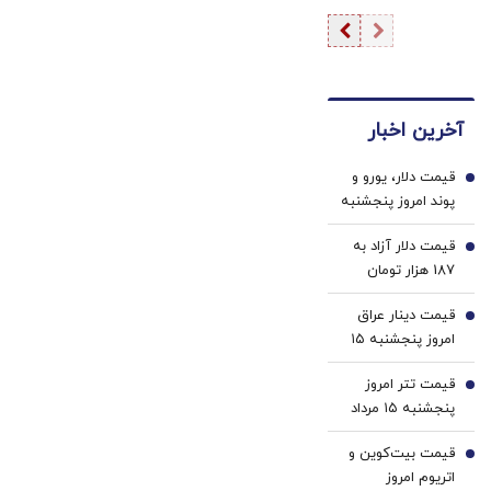
سال بیشتر کار
اسلامی برای
سیگنال‌های
کنند
برخورد با ۲
مثبت به
چهره پرحاشیه/
معامله‌گران
بوی خیانت به
رسید!
مشام می‌رسد
آخرین اخبار
قیمت دلار، یورو و
1
پوند امروز پنجشنبه
۱۵ مرداد 1405/
قیمت دلار آزاد به
کاهش قیمت دلار و
2
187 هزار تومان
یورو
رسید
قیمت دینار عراق
3
امروز پنجشنبه ۱۵
مرداد 1405/ کاهش
قیمت تتر امروز
قیمت دینار
4
پنجشنبه ۱۵ مرداد
1405 / کاهش
قیمت بیت‌کوین و
قیمت تتر
5
اتریوم امروز