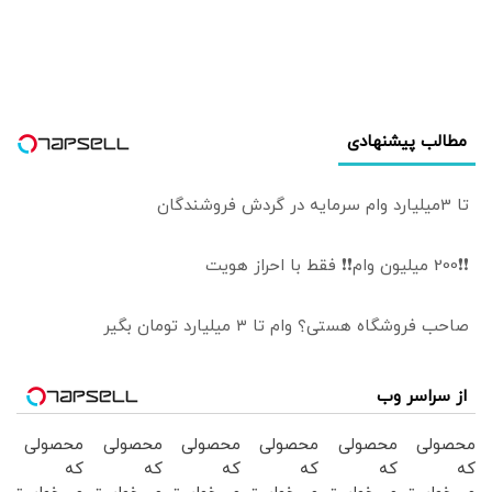
مطالب پیشنهادی
تا 3میلیارد وام سرمایه در گردش فروشندگان
❗❗200 میلیون وام❗❗ فقط با احراز هویت
صاحب فروشگاه هستی؟ وام تا ۳ میلیارد تومان بگیر
از سراسر وب
محصولی
محصولی
محصولی
محصولی
محصولی
محصولی
که
که
که
که
که
که