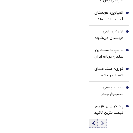
سیاسی یمن: با
ترمیم
محاصره و تشدید
کننده
المیادین: عربستان
تنش، مقابله به
2
23
آمار تلفات حمله
مثل می‌کنیم
روزه
انصارالله را محرمانه
ساخت!
اردوغان راهی
کرد
3
عربستان می‌شود/
دیدار با محمد
ترامپ با محمد بن
بن‌سلمان در ریاض
4
سلمان درباره ایران
گفت‌وگو می‌کند/
فوری/ منشأ صدای
جزئیات تماس
5
انفجار در قشم
تلفنی
مشخص شد/ مقابه
قیمت واقعی
با اهداف دشمن در
6
تخم‌مرغ چقدر
ورودی تنگه هرمز
است؟/ مصرف
پزشکیان بر افزایش
روزانه ۳ هزار و ۳۰۰
7
قیمت بنزین تاکید
تن تخم مرغ در
کرد
تهران