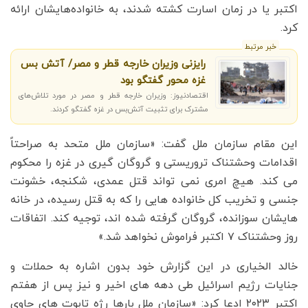
اکتبر یا در زمان اسارت کشته شدند، به خانواده‌هایشان ارائه
کرد.
خبر مرتبط
رایزنی وزیران خارجه قطر و مصر/ آتش بس
غزه محور گفتگو بود
اقتصادنیوز: وزیران خارجه قطر و مصر در مورد تلاش‌های
مشترک برای تثبیت آتش‌بس در غزه گفتگو کردند.
این مقام سازمان ملل گفت: «سازمان ملل متحد به صراحتاً
اقدامات وحشتناک تروریستی و گروگان گیری در غزه را محکوم
می کند. هیچ امری نمی تواند قتل عمدی، شکنجه، خشونت
جنسی و تخریب کل خانواده هایی را که به قتل رسیده، در خانه
هایشان سوزانده، گروگان گرفته شده اند، توجیه کند. اتفاقات
روز وحشتناک ۷ اکتبر فراموش نخواهد شد.»
خالد الخیاری در این گزارش خود بدون اشاره به حملات و
جنایات رژیم اسرائیل طی دهه های اخیر و نیز پس از هفتم
اکتبر ۲۰۲۳ ادعا کرد: «سازمان ملل بارها رژه تابوت های حاوی