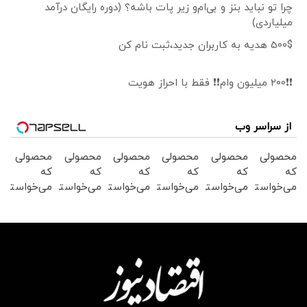
چرا تو نباید بنز و بی‌ام‌و زیر پات باشه؟ (دوره رایگان درآمد
میلیاردی)
500$ هدیه به کاربران جدید،ثبت نام کن
❗❗200 میلیون وام❗❗ فقط با احراز هویت
از سراسر وب
محصولی
محصولی
محصولی
محصولی
محصولی
محصولی
که
که
که
که
که
که
می‌خواستی
می‌خواستی
می‌خواستی
می‌خواستی
می‌خواستی
می‌خواستی
رو در
رو در
رو در
رو در
رو در
رو در
شکفت
شگفت
شکفت
شکفت
شکفت
شگفت
انگیز
انگیز
انگیز
انگیز
انگیز
انگیز
دیجی‌کالا
دیجی‌کالا
دیجی‌کالا
دیجی‌کالا
دیجی‌کالا
دیجی‌کالا
بخر !
بخر !
بخر !
بخر !
بخر !
بخر !