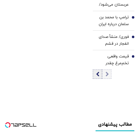
عربستان می‌شود/
دیدار با محمد
ترامپ با محمد بن
بن‌سلمان در ریاض
5
سلمان درباره ایران
گفت‌وگو می‌کند/
فوری/ منشأ صدای
جزئیات تماس
6
انفجار در قشم
تلفنی
مشخص شد/ مقابه
قیمت واقعی
با اهداف دشمن در
7
تخم‌مرغ چقدر
ورودی تنگه هرمز
است؟/ مصرف
روزانه ۳ هزار و ۳۰۰
تن تخم مرغ در
تهران
مطالب پیشنهادی