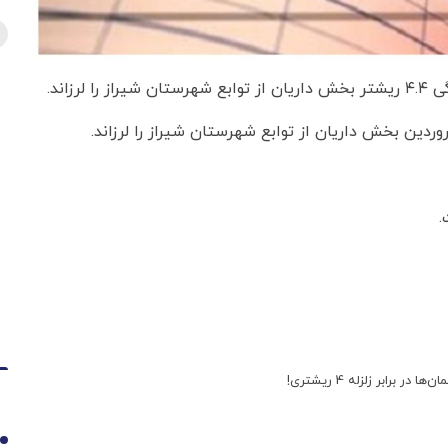
زاند.
.
1