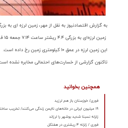
به گزارش اقتصادنیوز به نقل از مهر، زمین لرزه ای به بزرگی ۴.۴ ریشتر بخش داریان از توابع شهرستان شیراز را لر
زمین لرزه‌ای به بزرگی ۴.۴ ریشتر ساعت ۷:۱۴ جمعه ۱۵ فروردین بخش داریان از توابع شهرستان شیراز را لرزاند.
این زمین لرزه در عمق ۱۰ کیلومتری زمین رخ داده است.
تاکنون گزارشی از خسارت‌های احتمالی مخابره نشده است
همچنین بخوانید
فوری/ خوزستان باز هم لرزید
19 میلیون ایرانی در خانه‌های ناایمن زندگی می‌کنند/ تخریب ساختمان‌ها در برابر زلزله 4 ریشتری!
زلزله نسبتا شدید بوشهر را لرزاند
فوری / زلزله ۴ ریشتری در هفتکل