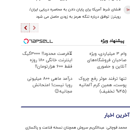
هستیم/ اگر کسی به سران قوا توهین کند مگر طبق قانون
10
افشای شرط آمریکا برای پایان دادن به محاصره دریایی ایران/
قوه قضائیه ورود نمی‌کند؟
رویترز: توافق درباره تنگه هرمز به زودی حاصل می شود
پیشنهاد ویژه
وام ۳ میلیاردی، ویژه
⏳فرصت محدود!! 3000گیگ
صاحبان فروشگاه‌های
اینترنت خانگی 180 روزه
آنلاین و حضوری
فقط 600 هزارتومان!!
تنها ترفند موثر رفع چروک
درآمد ماهی 800 میلیونی
پوست، همین کرم آلمانیه
رویا نیست! امتحانش
(45% تخفیف)
مجانیه😉
آخرین اخبار
محمد قوچانی: عبدالکریم سروش همچنان نسخه قناعت و پاکسازی