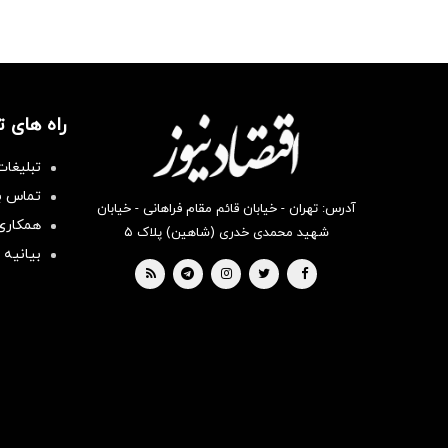
راه های 
تبلیغات
تماس با
آدرس: تهران - خیابان قائم مقام فراهانی - خیابان
همکاری 
شهید محمدی خدری (شاهین) پلاک ۵
بیانیه 