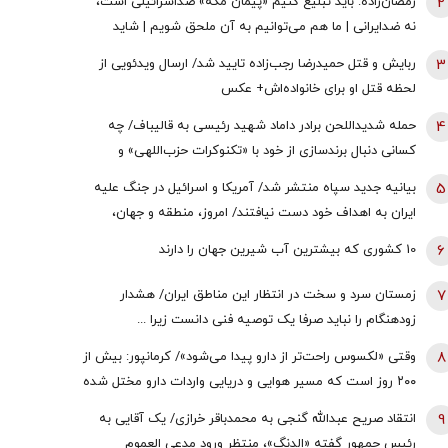
2
رمضان‌زاده: باید تبلیغ کنیم «پیمان مکه» ضداسرائیلی است،
نه ضدایرانی | ما هم می‌توانیم به آن ملحق شویم | شاید
تندروها با حضور ایران در این پیمان مخالفت کنند اما...
3
ربایش و قتل حمیدرضا رجب‌زاده تایید شد/ ارسال ویدئویی از
لحظه قتل او برای خانواده‌اش+ عکس
4
حمله شدیداللحن برادر داماد شهید رئیسی به قالیباف/ چه
کسانی دنبال برندسازی از خود با «تکنوکرات حزب‌اللهی» و
«رضاخان حزب‌اللهی» بودند؟
5
بیانیه جدید سپاه منتشر شد/ آمریکا و اسرائیل در جنگ علیه
ایران به اهداف خود دست نیافتند/ امروز، منطقه و جهان،
شاهد یکی از پیچیده ترین نبردهای تاریخی معاصر است
6
10 کشوری که بیشترین آب شیرین جهان را دارند
7
زمستان سرد و سخت در انتظار این مناطق ایران/ هشدار
زودهنگام را نباید صرفا یک توصیه فنی دانست زیرا ...
8
وقتی «لکسوس راحت‌تر از دارو پیدا می‌شود»/ کرمانپور: بیش از
۲۰۰ روز است که مسیر هوایی و دریایی واردات دارو مختل شده
است / نخستین قربانی هر جنگ، سلامت مردم است
9
انتقاد صریح عبدالله گنجی به محمدباقر خرازی/ یک آقایی به
رئیس جمهور گفته «الدنگ»، منتظر ورود مدعی العموم