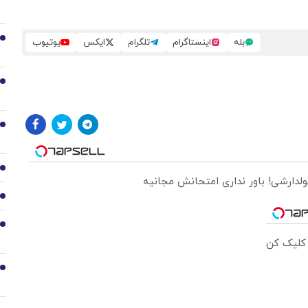
2
بله
اینستاگرام
تلگرام
ایکس
یوتیوب
3
4
5
ولدارشی! باور نداری امتحانش مجانیه
6
7
 کلیک کن
8