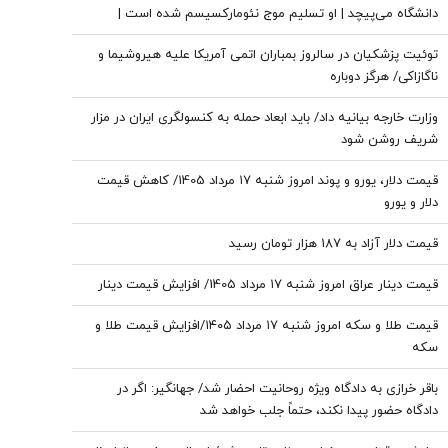
دانشگاه می‌پیچد | او تسلیم موج نئومارکسیسم شده است |
سروش به زبان چپ سخن می‌گوید و نظام بازار آزاد رقابتی را با
توئیت پزشکیان در سالروز بمباران اتمی آمریکا علیه هیروشیما و
برچسب کاپیتالیسم توضیح می‌دهد
ناگازاکی/ هرگز دوباره
وزارت خارجه بیانیه داد/ باید ابعاد حمله به کنسولگری ایران در مزار
شریف روشن شود
قیمت دلار، یورو و پوند امروز شنبه ۱۷ مرداد 1405/ کاهش قیمت
دلار و یورو
قیمت دلار آزاد به 187 هزار تومان رسید
قیمت دینار عراق امروز شنبه ۱۷ مرداد 1405/ افزایش قیمت دینار
قیمت طلا و سکه امروز شنبه ۱۷ مرداد ۱۴۰۵/افزایش قیمت طلا و
سکه
باقر خرازی به دادگاه ویژه روحانیت احضار شد/ جهانگیر: اگر در
دادگاه حضور پیدا نکند، حتماً جلب خواهد شد