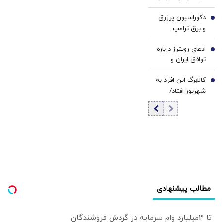
جهان/ کدام کشور
دکوراسیون پرزرق‌
بیشترین بمب اتم
5
و برق ترامپ
را دارد؟ +
تداعی‌کننده
اینفوگرافی
ادعای رویترز درباره
کاخ‌های صدام
6
توافق ایران و
است/ کلینتون
عمان/ به محض
خطاب به مردم
کالابرگ این افراد به
توافق بر سر تنگه
7
آمریکا: اینجا خانه او
شهریور افتاد/
هرمز آمریکا
نیست
زمان‌بندی جدید را
محاصره را لغو
ببینید
خواهد کرد
مطالب پیشنهادی
تا 3میلیارد وام سرمایه در گردش فروشندگان