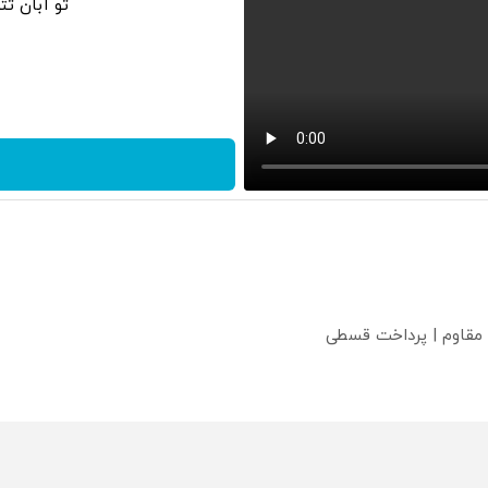
تو آبان ت
 مقاوم | پرداخت قسطی
؟