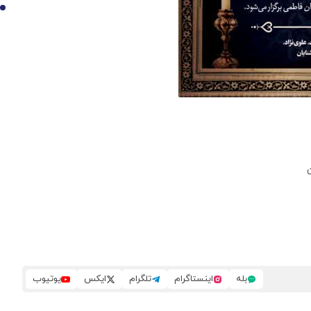
10
بله
اینستاگرام
تلگرام
ایکس
یوتیوب