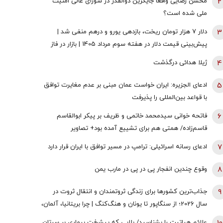
2
محسن رضایی واقعا جایگزین ذوالقدر در شورای عالی امنیت
ملی شده است؟
3
دلار ۷ هزار تومان ریخت، بازدهی یورو و درهم منفی شد |
پیش‌بینی قیمت دلار در هفته سوم مرداد 1405 | بازار در فاز
انتظار
4
ژیلا هدائی درگذشت
5
ادعای الجزیره: ایران خواست عمان مبنی بر عدم مغایرت توافق
با قواعد بین‌المللی را پذیرفت
6
فاتحه خوانی سیدمحمد خاتمی و ظریف بر پیکر ابوالقاسم
قاسم‌زاده/ همتی هم برای تشییع آمده بود+ تصاویر
7
ادعای رسانه اسرائیلی: ترامپ در مسیر توافق با ایران قرار دارد
8
وقوع چندین انفجار پی در پی در مارب یمن
9
جذاب‌ترین کشورها برای زندگی ثروتمندان و انتقال ثروت در
سال 2026؛ از سنگاپور تا یونان و هنگ‌کنگ | چرا بریتانیا، آلمان،
فرانسه، نروژ و کره جنوبی درحال از دست دادن جذابیت
علائم هپاتیت را بشناسید/ بلایی که پیشرفت بیماری بر سرتان