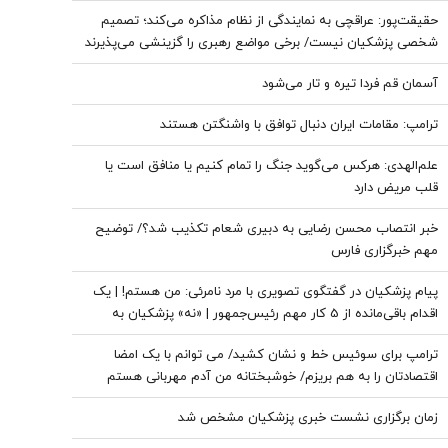
حقیقت‌پور: عراقچی به نمایندگی از نظام مذاکره می‌کند؛ تصمیم
شخصی پزشکیان نیست/ برخی مواضع رهبری را گزینشی می‌پذیرند
آسمان قم فردا تیره و تار می‌شود
ترامپ: مقامات ایران دنبال توافق با واشنگتن هستند
علم‌الهدی: هرکس می‌گوید جنگ را تمام کنیم یا منافق است یا
قلب مریض دارد
خبر انتصاب محسن رضایی به دبیری شعام تکذیب شد؟/ توضیح
مهم خبرگزاری فارس
پیام پزشکیان در گفتگوی تصویری با مرد نامرئی: من هستم! | یک
اقدام باقی‌مانده از 5 کار مهم رئیس‌جمهور | «نه» پزشکیان به
مجریان گوش به فرمان جبلی و جلیلی!
ترامپ برای سوئیس خط و نشان کشید/ می توانم با یک امضا
اقتصادتان را به هم بریزم/ خوشبختانه من آدم مهربانی هستم
زمان برگزاری نشست خبری پزشکیان مشخص شد