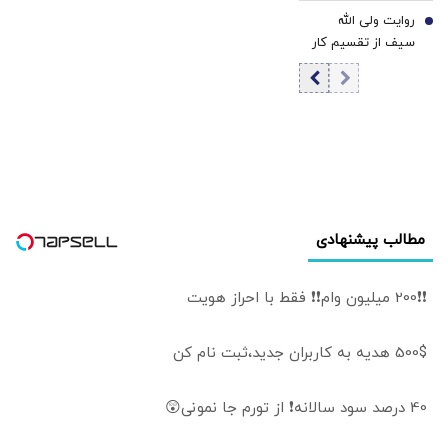
تولیدی‌ها بدون
منتجبی: انتقاد
روایت ولی الله
اطلاع قبلی ممنوع
7
وظیفه اصلی
سیف از تقسیم کار
روزنامه‌نگار است |
بخش دولتی و
زاهد: بسیاری از
خصوصی در
بهترین
کشورهای پیشرو
روزنامه‌نگاران کشور،
صادرات |
مجبور به مهاجرت
سفارتخانه‌ها فقط
شده‌اند
سیاسی نباشند |
اتاق‌های بازرگانی
باید بخشی از
مطالب پیشنهادی
دیپلماسی اقتصادی
باشند
❗❗200 میلیون وام❗❗ فقط با احراز هویت
500$ هدیه به کاربران جدید،ثبت نام کن
40 درصد سود سالانه❗ از تورم جا نمونی😲