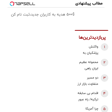
مطالب پیشنهادی
500$ هدیه به کاربران جدید،ثبت نام کن
پربازدیدترین‌ها
1
واکنش
پزشکیان به
استعفای
2
محموله عظیم
ذوالقدر از
ایران راهی
دبیری شعام/
عراق شد +
3
دو مسیر
استعفا تایید
جزئیات
متفاوت بازار ارز
شد؟
و طلا؛ سقوط
4
اقدام بی سابقه
یک‌کاناله دلار
ترکیه/ راه عبور
در برابر جهش
روسیه بسته
5
چرا آمریکا
قیمت طلا |