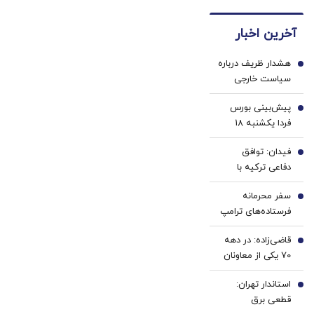
خرید
های
کننده
طلا |
دندان
دندان!
آخرین اخبار
بدون
پزشکی
خرید40%تخفیف
ضامن
با پک
هشدار ظریف درباره
و چک
سفید
1
سیاست خارجی
کننده
ایران: اروپا را
خانگی
پیش‌بینی بورس
نمی‌توان از
2
فردا یکشنبه 18
معادلات حذف کرد|
مرداد 1405 |
مدیریت تنش با
فیدان: توافق
تقاضای سنگین در
3
آمریکا پیش‌شرط
دفاعی ترکیه با
انتظار معاملات فردا
گسترش روابط ایران
پاکستان و عربستان
با جهان است
سفر محرمانه
علیه ایران نیست
4
فرستاده‌های ترامپ
برای پایان جنگ
قاضی‌زاده: در دهه
اوکراین؟
5
70 یکی از معاونان
وزارت ارشاد،
استاندار تهران:
مطبوعات را «شرّ
6
قطعی برق
لازِم» خوانده بود |