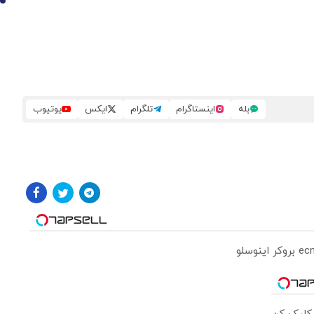
10
بله
اینستاگرام
تلگرام
ایکس
یوتیوب