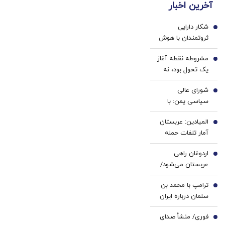
آخرین اخبار
(تخفیف
ژل
خانگی
تا
سفید
شکار دارایی
امشب)
کننده
1
ثروتمندان با هوش
دندان!
مصنوعی/ چین در
خرید40%تخفیف
مشروطه نقطه آغاز
جستجوی صدها
2
یک تحول بود، نه
میلیارد دلار مالیات
پایان | تجربه
پرداخت نشده
شورای عالی
خواست تجدد با
3
سیاسی یمن: با
عقل عقلایی |
محاصره و تشدید
مشروطه ایرانی
المیادین: عربستان
تنش، مقابله به
4
تقلید از غرب نبود
آمار تلفات حمله
مثل می‌کنیم
انصارالله را محرمانه
اردوغان راهی
کرد
5
عربستان می‌شود/
دیدار با محمد
ترامپ با محمد بن
بن‌سلمان در ریاض
6
سلمان درباره ایران
گفت‌وگو می‌کند/
فوری/ منشأ صدای
جزئیات تماس
7