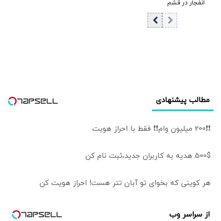
انفجار در قشم
تلفنی
مشخص شد/ مقابه
با اهداف دشمن در
ورودی تنگه هرمز
مطالب پیشنهادی
❗❗200 میلیون وام❗❗ فقط با احراز هویت
500$ هدیه به کاربران جدید،ثبت نام کن
هر کوینی که بخوای تو آبان تتر هست! احراز هویت کن
از سراسر وب