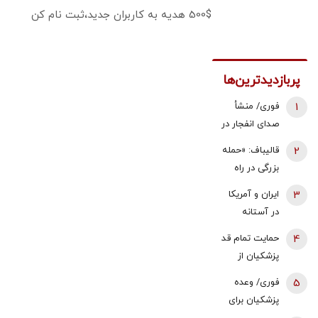
500$ هدیه به کاربران جدید،ثبت نام کن
پربازدیدترین‌ها
1
فوری/ منشأ
صدای انفجار در
قشم مشخص
2
قالیباف: «حمله
شد/ مقابه با
بزرگی در راه
اهداف دشمن
است... صبر
3
ایران و آمریکا
در ورودی تنگه
کنید، نه، آن‌ها
در آستانه
هرمز
می‌خواهند
توافق بر سر
4
حمایت تمام قد
مذاکره کنند» |
تنگه هرمز؟ | 3
پزشکیان از
این دیپلماسی
هدف مذاکرات
اصلاح قیمت
نمایشی است
5
فوری/ وعده
با میانجی‌گری
بنزین/ خب چه
که بارها تکرار
پزشکیان برای
عمان | مذاکره
زمانی باید
شده است
افزایش مبلغ