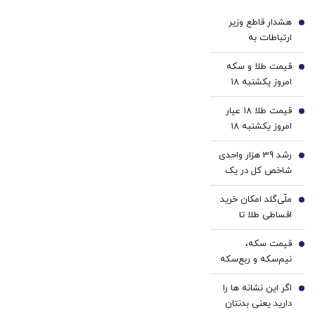
ارسال
با پک
داروخانه‌
هشدار قاطع وزیر
فوری
سفید
1
ارتباطات به
همراه
کننده
اپراتورهای گران
با پک
خانگی
قیمت طلا و سکه
فروش/ خدا نکند
2
یخ!
امروز یکشنبه ۱۸
این تخلف ثابت
مرداد ۱۴۰۵/کاهش
شود/ با هیچ‌کس
قیمت طلا ۱۸ عیار
قیمت طلا و سکه
3
تعارف نداریم
امروز یکشنبه ۱۸
مرداد ۱۴۰۵/کاهش
رشد 39 هزار واحدی
قیمت طلا
4
شاخص کل در یک
روز پرعرضه | ارزش
ملّی‌گلد امکان خرید
معاملات بورس
5
اقساطی طلا تا
رکورد زد | خروج 6.9
سقف یک میلیارد
همت پول حقیقی
قیمت سکه،
تومان را فراهم کرد
6
زنگ خطر شد
نیم‌سکه و ربع‌سکه
امروز یکشنبه ۱۸
اگر این نشانه ها را
مرداد ۱۴۰۵/ کاهش
7
دارید یعنی بدنتان
قیمت سکه