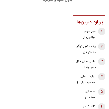
پربازدیدترین‌ها
1
خبر مهم
عراقچی از
مذاکرات
2
یک کشور دیگر
نیروهای نظامی
به «توافق
و دریایی ایران و
مکه» می
3
عامل اصلی قتل
عمان درباره
پیوندد/ ترکیه
حمیدرضا
تنگه هرمز
خیال ایران را
رجب‌زاده
4
روایت آماری
راحت کرد
دستگیر شد
مسعود نیلی از
زندگی ایرانیان
5
رهاسازی
از سال 97 تا
معتادان
1405؛ نرخ ارز،
متجاهر در
6
کالابرگ در
تقریبا ۵۰ برابر