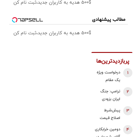
500$ هدیه به کاربران جدید،ثبت نام کن
مطالب پیشنهادی
500$ هدیه به کاربران جدید،ثبت نام کن
پربازدیدترین‌ها
1
درخواست ویژه
یک مقام
دولتی از
2
ترامپ: جنگ
جوانان: اگر
ایران بزودی
تفاهم ایران و
پایان می‌یابد |
3
پیش‌شرط
آمریکارا برای
تامین برخی
اصلاح قیمت
آینده ایران
مهمات
بنزین | توکلی
مفید می‌دانید،
4
دومین خرابکاری
«محدودتر»
کاشی:
آن را با صدای