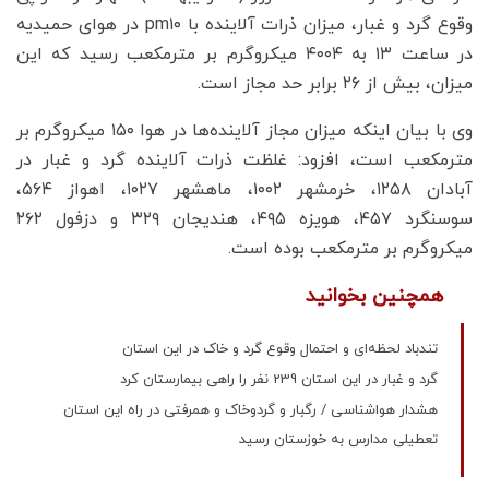
وقوع گرد و غبار، میزان ذرات آلاینده با pm۱۰ در هوای حمیدیه
در ساعت ۱۳ به ۴۰۰۴ میکروگرم بر مترمکعب رسید که این
میزان، بیش از ۲۶ برابر حد مجاز است.
وی با بیان اینکه میزان مجاز آلاینده‌ها در هوا ۱۵۰ میکروگرم بر
مترمکعب است، افزود: غلظت ذرات آلاینده گرد و غبار در
آبادان ۱۲۵۸، خرمشهر ۱۰۰۲، ماهشهر ۱۰۲۷، اهواز ۵۶۴،
سوسنگرد ۴۵۷، هویزه ۴۹۵، هندیجان ۳۲۹ و دزفول ۲۶۲
میکروگرم بر مترمکعب بوده است.
همچنین بخوانید
تندباد لحظه‌ای و احتمال وقوع گرد و خاک در این استان
گرد و غبار در این استان 239 نفر را راهی بیمارستان کرد
هشدار هواشناسی / رگبار و گردوخاک و همرفتی در راه این استان
تعطیلی مدارس به خوزستان رسید