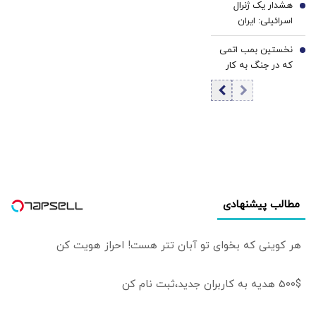
هشدار یک ژنرال
بینی قیمت طلا با
6
پزشکیان بود، کشور
اسرائیلی: ایران
دو اهرم دلار و تنگه
با مشکلات بزرگی
می‌تواند ما را کاملاً
هرمز | شرط
روبه‌رو می‌شد/ اگر
نخستین بمب اتمی
نابود کند
7
بازگشت خریداران
جلیلی رئیس‌جمهور
که در جنگ به کار
به بازار
می‌شد...
گرفته شد/ وقتی
شهر در دیگ قیر
می‌جوشید/ حالا
بمب زنده است... و
چه حس عجیبی
دارد که پشت سر
تو باشد
مطالب پیشنهادی
هر کوینی که بخوای تو آبان تتر هست! احراز هویت کن
500$ هدیه به کاربران جدید،ثبت نام کن