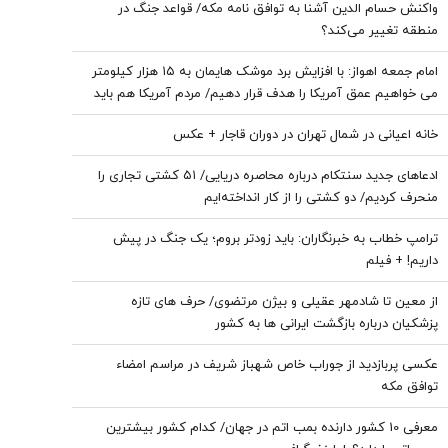
واکنش حسام الدین آشنا به توافق نامه مکه/ قواعد جنگ در
منطقه تغییر می‌کند؟
امام‌ جمعه اهواز: با افزایش برد موشک هایمان به ۱۵ هزار کیلومتر
می خواهیم عمق آمریکا را هدف قرار دهیم/ مردم آمریکا هم باید
موشک خوردن را ببینند/ نباید نسبت به مساله حجاب و عفاف بی
خانه اعیانی در شمال تهران در دوران قاجار + عکس
تفاوت باشیم
ادعاهای جدید سنتکام درباره محاصره دریایی/ ۵۱ کشتی تجاری را
منحرف کردیم/ دو کشتی را از کار انداخته‌ایم
ترامپ خطاب به خبرنگاران: باید زودتر بروم؛ یک جنگ در پیش
داریم! + فیلم
از معین تا شادمهر عقیلی و بیژن مرتضوی/ حرف های تازه
پزشکیان درباره بازگشت ایرانی ها به کشور
عکسی پربازدید از جوراب‌ خاص شهباز شریف در مراسم امضاء
توافق‌ مکه
معرفی 10 کشور دارنده بمب اتم در جهان/ کدام کشور بیشترین