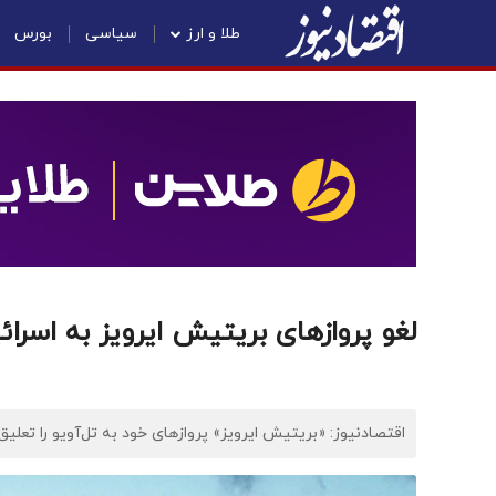
طلا و ارز
سیاسی
بورس
لغو پرواز‌های بریتیش ایرویز به اسرائ
اقتصادنیوز: «بریتیش ایرویز» پروازهای خود به تل‌آویو را تعلیق 