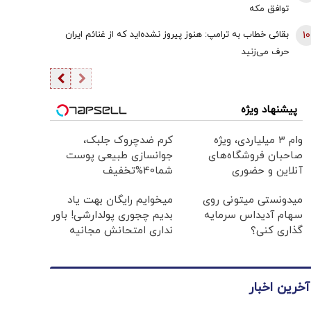
توافق‌ مکه
10
بقائی خطاب به ترامپ: هنوز پیروز نشده‌اید که از غنائم ایران
حرف می‌زنید
پیشنهاد ویژه
وام ۳ میلیاردی، ویژه
کرم ضدچروک جلبک،
صاحبان فروشگاه‌های
جوانسازی طبیعی پوست
آنلاین و حضوری
شما40%تخفیف
میدونستی میتونی روی
میخوایم رایگان بهت یاد
سهام آدیداس سرمایه
بدیم چجوری پولدارشی! باور
گذاری کنی؟
نداری امتحانش مجانیه
آخرین اخبار