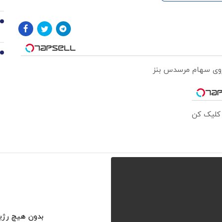
9
10
 روی سهام مرسدس بنز
 کلیک کن
بدون هیچ رژی