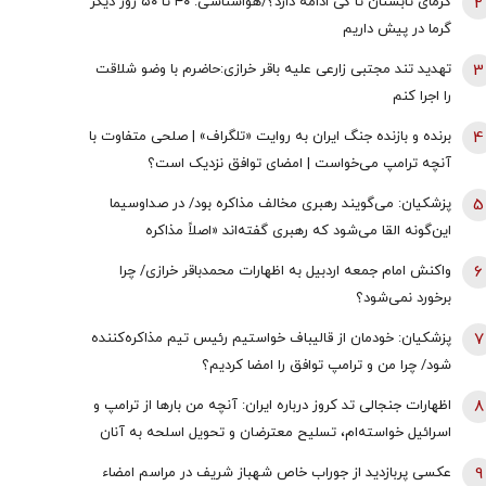
2
گرمای تابستان تا کی ادامه دارد؟/هواشناسی: ۴۰ تا ۵۰ روز دیگر
گرما در پیش داریم
3
تهدید تند مجتبی زارعی علیه باقر خرازی:حاضرم با وضو شلاقت
را اجرا کنم
4
برنده و بازنده جنگ ایران به روایت «تلگراف» | صلحی متفاوت با
آنچه ترامپ می‌خواست | امضای توافق نزدیک است؟
5
پزشکیان: می‌گویند رهبری مخالف مذاکره بود/ در صداوسیما
این‌گونه القا می‌شود که رهبری گفته‌اند «اصلاً مذاکره
نمی‌کنیم» / ما با اجازه ایشان مذاکره کردیم
6
واکنش امام جمعه اردبیل به اظهارات محمدباقر خرازی/ چرا
برخورد نمی‌شود؟
7
پزشکیان: خودمان از قالیباف خواستیم رئیس تیم مذاکره‌کننده
شود/ چرا من و ترامپ توافق را امضا کردیم؟
8
اظهارات جنجالی تد کروز درباره ایران: آنچه من بارها از ترامپ و
اسرائیل خواسته‌ام، تسلیح معترضان و تحویل اسلحه به آنان
است
9
عکسی پربازدید از جوراب‌ خاص شهباز شریف در مراسم امضاء