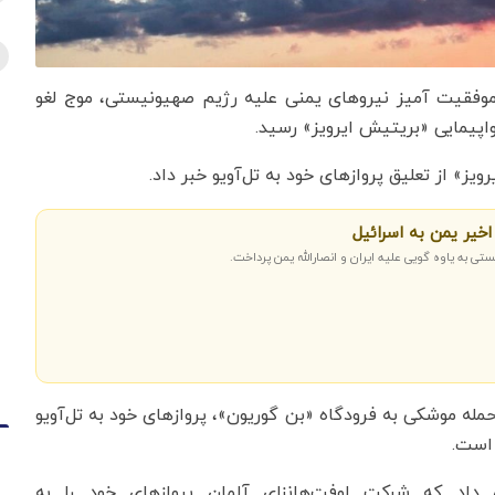
 موفقیت آمیز نیروهای یمنی علیه رژیم صهیونیستی، موج لغو
اپیمایی «بریتیش ایرویز» رسید.
ز» از تعلیق پروازهای خود به تل‌آویو خبر داد.
خیر یمن به اسرائیل
 به یاوه گویی علیه ایران و انصارالله یمن پرداخت.
حمله موشکی به فرودگاه «بن گوریون»، پروازهای خود به تل‌آویو
ارش داد که شرکت لوفت‌هانزای آلمان پروازهای خود را به