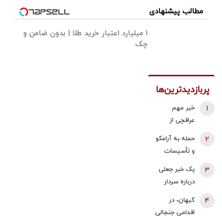
مطالب پیشنهادی
۱ میلیارد اعتبار خرید طلا | بدون ضامن و
چک
پربازدیدترین‌ها
1
خبر مهم
عراقچی از
مذاکرات
2
حمله به آرامکو
نیروهای نظامی
و تأسیسات
و دریایی ایران و
گازی جبیل/
3
یک خبر جعلی
عمان درباره
واکنش وزارت
درباره سردار
تنگه هرمز
انرژی عربستان
وحیدی و
4
کیهان، در
به آتش سوزی
ساخت بمب
اقدامی جنجالی
در پالایشگاه
اتم/ این شایعه