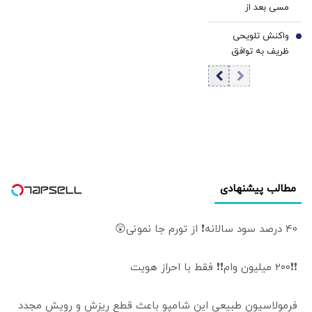
مسی بعد از
اعتباری بیشترین
درگذشت پدرش
رشد را تجربه کرد
واکنش تلویحی
7
ظریف به توافق
مکه
مطالب پیشنهادی
40 درصد سود سالانه❗ از تورم جا نمونی😲
❗❗200 میلیون وام❗❗ فقط با احراز هویت
فرمولاسیون طبیعی این شامپو باعث قطع ریزش و رویش مجدد