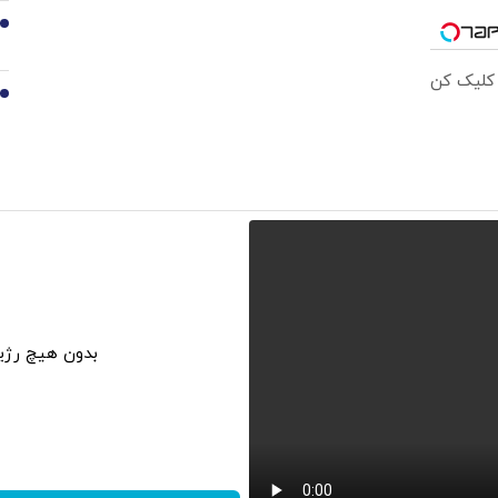
9
 کلیک کن
10
بدون هیچ رژی