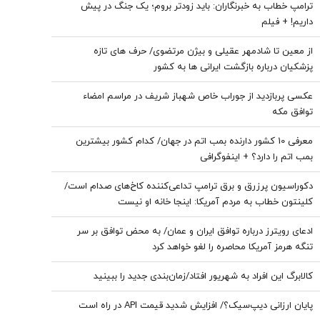
ترامپ خطاب به خبرنگاران: باید زودتر بروم؛ یک جنگ در پیش
داریم! + فیلم
از معین تا شادمهر عقیلی و بیژن مرتضوی/ حرف های تازه
پزشکیان درباره بازگشت ایرانی ها به کشور
عکسی پربازدید از جوراب‌ خاص شهباز شریف در مراسم امضاء
توافق‌ مکه
معرفی 10 کشور دارنده بمب اتم در جهان/ کدام کشور بیشترین
بمب اتم را دارد؟ + اینفوگرافی
دکوراسیون پرزرق‌ و برق ترامپ تداعی‌کننده کاخ‌های صدام است/
کلینتون خطاب به مردم آمریکا: اینجا خانه او نیست
ادعای رویترز درباره توافق ایران و عمان/ به محض توافق بر سر
تنگه هرمز آمریکا محاصره را لغو خواهد کرد
کالابرگ این افراد به شهریور افتاد/زمان‌بندی جدید را ببینید
پایان ارزانی دیپ‌سیک؟/ افزایش شدید قیمت API در راه است