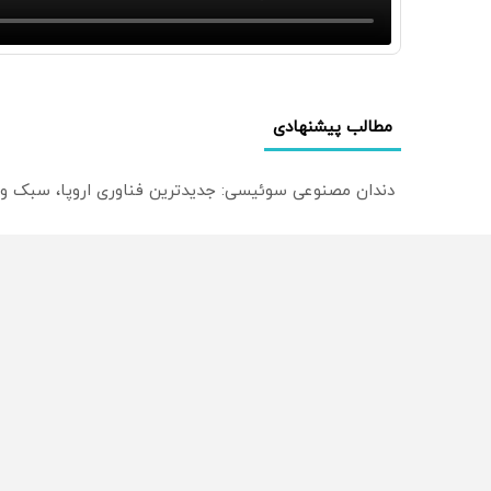
مطالب پیشنهادی
دندان مصنوعی سوئیسی: جدیدترین فناوری اروپا، سبک و
ترید EURUSD با اسپرد از صفر پیپ
میدونستی میتونی روی سهام آدیداس سرمایه گذاری کنی
از سراسر وب
محصولی که می‌خواستی رو
محصولی که می‌خواستی رو
در شگفت انگیز دیجی‌کالا بخر
در شکفت انگیز دیجی‌کالا ب