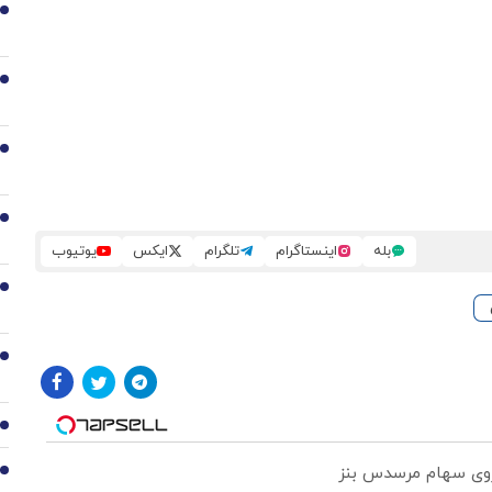
1
2
3
4
بله
اینستاگرام
تلگرام
ایکس
یوتیوب
5
6
7
 روی سهام مرسدس بنز
8