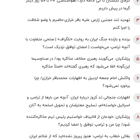
2
گرمای تابستان تا کی ادامه دارد؟/هواشناسی: ۴۰ تا ۵۰ روز دیگر
گرما در پیش داریم
3
تهدید تند مجتبی زارعی علیه باقر خرازی:حاضرم با وضو شلاقت
را اجرا کنم
4
برنده و بازنده جنگ ایران به روایت «تلگراف» | صلحی متفاوت با
آنچه ترامپ می‌خواست | امضای توافق نزدیک است؟
5
پزشکیان: می‌گویند رهبری مخالف مذاکره بود/ در صداوسیما
این‌گونه القا می‌شود که رهبری گفته‌اند «اصلاً مذاکره
نمی‌کنیم» / ما با اجازه ایشان مذاکره کردیم
6
واکنش امام جمعه اردبیل به اظهارات محمدباقر خرازی/ چرا
برخورد نمی‌شود؟
7
اظهارات جنجالی تد کروز درباره ایران: آنچه من بارها از ترامپ و
اسرائیل خواسته‌ام، تسلیح معترضان و تحویل اسلحه به آنان
است
8
پزشکیان: خودمان از قالیباف خواستیم رئیس تیم مذاکره‌کننده
شود/ چرا من و ترامپ توافق را امضا کردیم؟
9
بقائی خطاب به ترامپ: هنوز پیروز نشده‌اید که از غنائم ایران