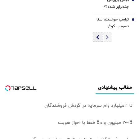
قبض برق‌تان
۲۰۲۳ ثبت شد
6
چندبرابر شده؟/
دلیلش این پله‌های
ترامپ خواست، سنا
تعرفه‌ای است
7
تصویب کرد/
تحریم‌های تازه
علیه ایران در راه
است
مطالب پیشنهادی
تا 3میلیارد وام سرمایه در گردش فروشندگان
❗❗200 میلیون وام❗❗ فقط با احراز هویت