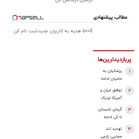
درمنزل درمانش کن
مطالب پیشنهادی
500$ هدیه به کاربران جدید،ثبت نام کن
پربازدیدترین‌ها
1
پزشکیان به
حامیان ادامه
جنگ:
2
توافق ایران و
همین‌جوری
آمریکا نزدیک
نگویید بزن/
شد؟/ وزیر
3
گرمای تابستان
تبعاتش را هم
خزانه‌داری
تا کی ادامه
باید دید
آمریکا از «امروز
دارد؟/
4
تهدید تند
یا فردا» گفت
هواشناسی: ۴۰
مجتبی زارعی