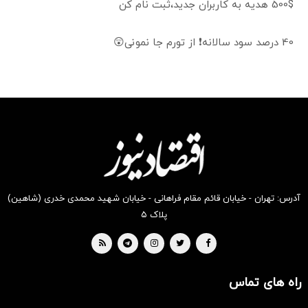
500$ هدیه به کاربران جدید،ثبت نام کن
40 درصد سود سالانه❗ از تورم جا نمونی😲
آدرس: تهران - خیابان قائم مقام فراهانی - خیابان شهید محمدی خدری (شاهین)
پلاک ۵
راه های تماس