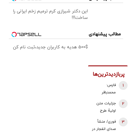
این دکتر شیرازی کرم ترمیم زخم ایرانی را
ساخت!!!
مطالب پیشنهادی
500$ هدیه به کاربران جدید،ثبت نام کن
پربازدیدترین‌ها
1
فارس:
محمدباقر
ذوالقدر استعفا
2
جزئیات متن
داد/ محسن
اولیۀ طرح
رضایی دبیر
راهبردی
3
فوری/ منشأ
شورای عالی
مدیریت تنگه
صدای انفجار در
امنیت ملی شد