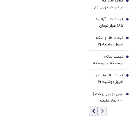
کلاف سردرگم
کاهش قیمت دلار و
2
ترامپ در تهران | از
یورو
بلوف و تهدید تا
قیمت دلار آزاد به
عقب‌نشینی و
3
185 هزار تومان
بازگشت به میز
رسید
مذاکره
قیمت طلا و سکه
4
امروز دوشنبه ۱۹
مرداد ۱۴۰۵/افزایش
قیمت سکه،
قیمت طلا و سکه
5
نیم‌سکه و ربع‌سکه
امامی
امروز دوشنبه ۱۹
قیمت طلا ۱۸ عیار
مرداد ۱۴۰۵/ افزایش
6
امروز دوشنبه ۱۹
قیمت سکه امامی
مرداد ۱۴۰۵/افزایش
ترس بورس ریخت |
قیمت طلا
7
600 نماد مثبت
شدند | ورود 2.2
همت پول حقیقی
به بازار سهام |
ارزش معاملات به