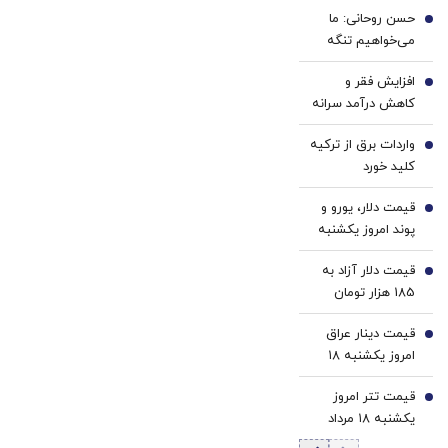
معکوس
با پک
ویژه
حسن روحانی: ما
کن
سفید
1
می‌خواهیم تنگه
کننده
هرمز، تنگه جنگ
خانگی
افزایش فقر و
نباشد | چرا کویت و
2
کاهش درآمد سرانه
امارات اجازه دادند
حقیقی در کشور/
آمریکا از
واردات برق از ترکیه
کاهش دسترسی به
3
پایگاه‌هایش علیه
کلید خورد
مسکن معلول
ما استفاده کند؟ |
بحران بزرگتری
اساسی‌ترین
قیمت دلار، یورو و
4
است
پیشنهادات ما در
پوند امروز یکشنبه
طرح امید این بود
۱۸ مرداد 1405/
که نگذاریم از خاک
قیمت دلار آزاد به
کاهش قیمت دلار و
5
ما علیه دیگری
185 هزار تومان
یورو
تجاوزی شود
رسید
قیمت دینار عراق
6
امروز یکشنبه ۱۸
مرداد 1405/ افزایش
قیمت تتر امروز
قیمت دینار
7
یکشنبه ۱۸ مرداد
1405 / کاهش