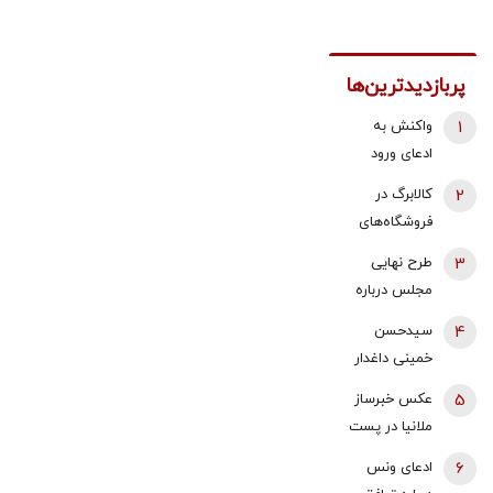
پربازدیدترین‌ها
1
واکنش به
ادعای ورود
هواگردها به
2
کالابرگ در
کشور ٣٠
فروشگاه‌های
دقیقه قبل از
بزرگ هم قطع
3
طرح نهایی
حمله به بیت
شد
مجلس درباره
رهبری/ رییس
افزایش قیمت
سازمان
4
سیدحسن
بنزین اعلام شد
هواپیمایی
خمینی داغدار
کشوری: کذب
شد
5
عکس خبرساز
محض است/
ملانیا در پست
اگر چنین
جدید ترامپ /
گزارشی وجود
6
ادعای ونس
منظور رئیس
داشت، خودمان