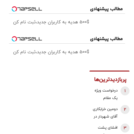
مطالب پیشنهادی
500$ هدیه به کاربران جدید،ثبت نام کن
مطالب پیشنهادی
500$ هدیه به کاربران جدید،ثبت نام کن
پربازدیدترین‌ها
1
درخواست ویژه
یک مقام
دولتی از
2
دومین خرابکاری
جوانان: اگر
آقای شهردار در
تفاهم ایران و
بازار مسکن/
3
افشای پشت
آمریکارا برای
پس لرزه صدور