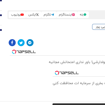
8
بله
اینستاگرام
تلگرام
ایکس
یوتیوب
9
ی پور
10
ولدارشی! باور نداری امتحانش مجانیه
ره بخری از سرمایه ات محافظت کنی