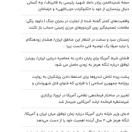
حمله شدیداللحن برادر داماد شهید رئیسی به قالیباف/ چه کسانی
دنبال برندسازی از خود با «تکنوکرات حزب‌اللهی» و «رضاخان
حزب‌اللهی» بودند
واقعیت‌های کمتر گفته شده از تجارت در بحرانِ جنگ | داوود رنگی:
مقامات تصمیم‌گیر روی کریدورهای مرزی زمینی حساب باز نکنند
زمستان سرد و سخت در انتظار این مناطق ایران/ هشدار زودهنگام
را نباید صرفا یک توصیه فنی دانست زیرا ...
افشای شرط آمریکا برای پایان دادن به محاصره دریایی ایران/ رویترز:
توافق درباره تنگه هرمز به زودی حاصل می شود
پشت پرده تلاش تندروها برای استعفا دادن پزشکیان به روایت
روزنامه جمهوری اسلامی | با افرادی که فتوای قتل شهروندان و
حکم شورش علیه دولت را صادر می‌کنند برخورد قاطعانه شود
تغییر در ساختار فرماندهی نظامی آمریکا در اروپا/ برکناری
غیرمنتظره فرمانده ارشد آمریکایی خبرساز شد
ادعای وزیر خزانه داری آمریکا درباره زمان توافق میان ایران و آمریکا/
تنگه هرمز طی 2 سال آینده اهمیت خود را از دست می‌دهد