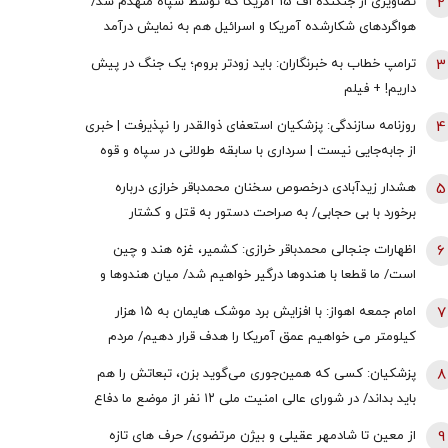
2
تصاویری از جنگنده اف 15 آمریکا که توسط سپاه منهدم شد/
هواگردهای شکارشده آمریکا و اسرائیل هم به نمایش درآمد
3
ترامپ خطاب به خبرنگاران: باید زودتر بروم؛ یک جنگ در پیش
داریم! + فیلم
4
روزنامه سازندگی: پزشکیان استعفای ذوالقدر را نپذیرفت | خبری
از جابه‌جایی نیست | سرداری با سابقه طولانی در سپاه و قوه
قضائیه چگونه به دبیری شعام رسید؟
5
هشدار زیدآبادی درخصوص سخنان محمدباقر خرازی درباره
برخورد با بی حجابی/ به صراحت دستور به قتل و کشتار
شهروندان و اشغال دوایر دولتی داده است/ چگونه چنین فرد
6
اظهارات جنجالی محمدباقر خرازی: کشمیر، غزه هند و چین
خطرناکی آزاد است؟
است/ ما قطعا با هندوها درگیر خواهیم شد/ میان هندوها و
یهودیان و اسرائیل پیوندهای ذاتی وجود دارد
7
امام‌ جمعه اهواز: با افزایش برد موشک هایمان به ۱۵ هزار
کیلومتر می خواهیم عمق آمریکا را هدف قرار دهیم/ مردم
آمریکا هم باید موشک خوردن را ببینند/ نباید نسبت به مساله
8
پزشکیان: کسی که همین‌جوری می‌گوید بزن، تبعاتش را هم
حجاب و عفاف بی تفاوت باشیم
باید بداند/ در شورای عالی امنیت ملی ۱۲ نفر از موضع ما دفاع
کردند + فیلم
9
از معین تا شادمهر عقیلی و بیژن مرتضوی/ حرف های تازه