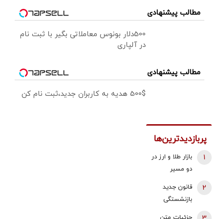
مطالب پیشنهادی
500دلار بونوس معاملاتی بگیر با ثبت نام
در آلپاری
مطالب پیشنهادی
500$ هدیه به کاربران جدید،ثبت نام کن
پربازدیدترین‌ها
1
بازار طلا و ارز در
دو مسیر
متفاوت؛ دلار
2
قانون جدید
عقب نشست،
بازنشستگی
طلا و سکه با
اعلام شد/ این
3
جزئیات متن
اونس جهانی