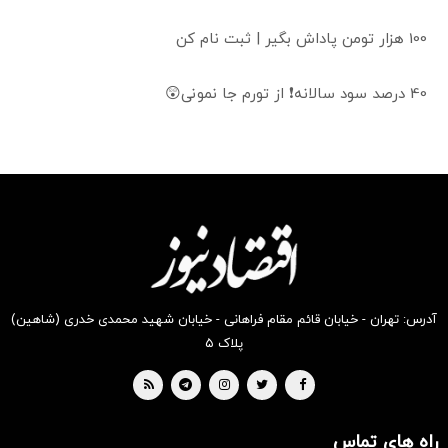
100 هزار تومن پاداش بگیر | ثبت نام کن
40 درصد سود سالانه❗ از تورم جا نمونی😲
آدرس: تهران - خیابان قائم مقام فراهانی - خیابان شهید محمدی خدری (شاهین)
پلاک ۵
راه های تماس