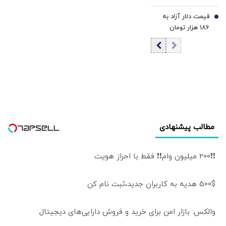
مرداد 1405/ کاهش
انگلیس خبر داد
کنار بگذارند
قیمت دلار آزاد به
قیمت دلار و یورو
7
186 هزار تومان
رسید
مطالب پیشنهادی
❗❗200 میلیون وام❗❗ فقط با احراز هویت
500$ هدیه به کاربران جدید،ثبت نام کن
والکس: بازار امن برای خرید و فروش دارایی‌های دیجیتال