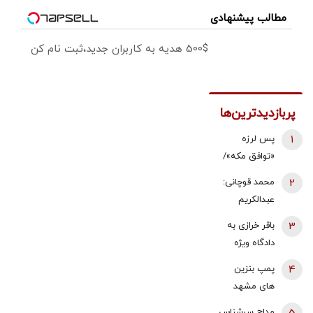
مطالب پیشنهادی
500$ هدیه به کاربران جدید،ثبت نام کن
پربازدیدترین‌ها
1
پس لرزه
«توافق مکه»/
ترکیه توضیح
2
محمد قوچانی:
داد: بر علیه
عبدالکریم
ایران نیست
سروش
3
باقر خرازی به
همچنان نسخه
دادگاه ویژه
قناعت و
روحانیت احضار
4
پمپ بنزین
پاکسازی
شد/ جهانگیر:
های مشهد
دانشگاه
اگر در دادگاه
قطع شد؟
می‌پیچد | او
مداح سرشناس
حضور پیدا