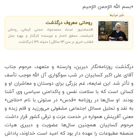
«بسم الله الرّحمن الرّحیم
خبر مرتبط
روحانی معروف درگذشت
اقتصادنیوز: استاد محمدجواد حجتی کرمانی، روحانی
اندیشمند، محقق نامدار و نویسنده اثرگذار و چهره مبارز
انقلاب، امروز در سن 93 سالگی ( متولد 1311 ) درگذشت.
درگذشت روزنامه‌نگار دیرین، وارسته و متعهد، مرحوم جناب
آقای علی اکبر کساییان در شب سوگواری آل الله موجب تأسف
و تأثر شد. این ضایعه‌، غم بزرگی برای دوستان و معاشران او و
کسانی است که با سلامت نفس و پاکدامنی سیاسی وی آشنا
بودند. او سال‌ها در روزنامه «قدس» در ستونی با نام «حلاجی»
به نقد و تحلیل مسائل اجتماعی مشغولی می‌ورزید و قلم زبده و
معنی آفرینش همواره در خدمت عزت و ترقی کشور قرار داشت.
مرحوم کساییان همچنین سال‌ها عضویت و دبیری هیات
منصفه مطبوعات را عهده دار بود که امید است خداوند، پاداش