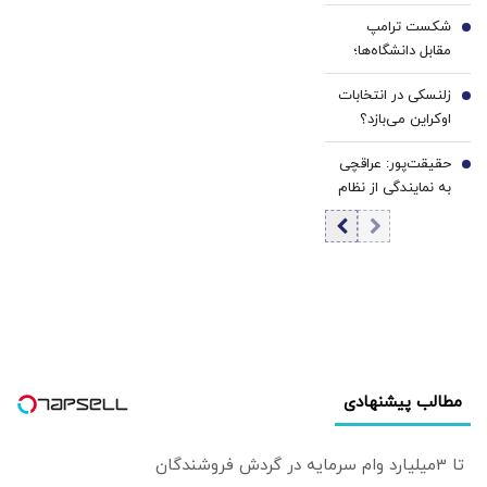
در مکه/پس از
شکست ترامپ
نشست دفاعی چه
5
مقابل دانشگاه‌ها؛
گذشت؟+ عکس
هاروارد چگونه ورق
زلنسکی در انتخابات
را برگرداند؟
6
اوکراین می‌بازد؟
نتایج یک
حقیقت‌پور: عراقچی
نظرسنجی تازه
7
به نمایندگی از نظام
خبرساز شد
مذاکره می‌کند؛
تصمیم شخصی
پزشکیان نیست/
برخی مواضع رهبری
را گزینشی
می‌پذیرند
مطالب پیشنهادی
تا 3میلیارد وام سرمایه در گردش فروشندگان