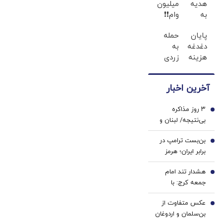
هدیه
میلیون
بریتانیا، آلمان،
به
وام❗❗
فرانسه، نروژ و
کاربران
فقط با
کره جنوبی
پایان
حمله
جدید،ثبت
احراز
دغدغه
به
درحال از دست
نام کن
هویت
هزینه
زردی
دادن جذابیت
های
دندان
هستند؟
دندان
ها با
آخرین اخبار
پزشکی
ژل
با پک
سفید
۳ روز مذاکره
سفید
کننده
1
بی‌نتیجه/ لبنان و
کننده
دندان!
اسرائیل دست خالی
خانگی
خرید40%تخفیف
بن‌بست ترامپ در
رم را ترک کردند
2
برابر ایران؛ هرمز
ورق را برمی‌گرداند؟
هشدار تند امام
3
جمعه کرج: با
«کودتای برهنگی»
عکس متفاوت از
روبه‌رو شده‌ایم
4
بن‌سلمان و اردوغان