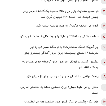
2
محموله عظیم ایران راهی عراق شد + جزئیات
3
دو مسیر متفاوت بازار ارز و طلا؛ سقوط یک‌کاناله دلار در برابر
جهش قیمت طلا | سکه ۲.۳ میلیون گران شد
4
اقدام بی سابقه ترکیه/ راه عبور روسیه بسته شد
5
حمله موشکی به نفتکش اماراتی/ وزارت خارجه امارات تایید کرد
6
چرا آمریکا «جنگ نفتکش‌ها» را در تنگه هرمز دوباره اجرا
نمی‌کند؟ | نشنال اینترست: ایران امروز آمادگی بیشتری برای
جنگ در خلیج‌فارس دارد
7
درگیری شدید در نزدیکی مرز‌های ایران / حمله جدایی‌طلبان به
اردوگاه نظامیان
8
پاسخ عراقچی به ادعای سهم ۱۱ درصدی ایران از دریای خزر
9
ادعای ریاض علیه تهران: ایران مسئول حمله به نفتکش اماراتی
است
10
وزیر دفاع پاکستان: دیگر کشورهای اسلامی هم می‌توانند به