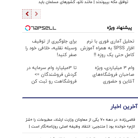
توافق مکه بپیوندند | مانند ناتو، کشورهای مسلمان باید
اختلافات خود را کنار بگذارند
پیشنهاد ویژه
تحلیل آماری فوری با نرم
برای جلوگیری از توقیف
افزار SPSS به همراه آموزش
وسیله نقلیه، خلافی خود را
کامل حتی یک روزه !!
صفر کنید!
وام ۳ میلیاردی، ویژه
تا 3میلیارد وام سرمایه در
صاحبان فروشگاه‌های
گردش فروشندگان =>
آنلاین و حضوری
فروشگاهت رو ثبت کن
آخرین اخبار
قاضی‌زاده: در دهه 70 یکی از معاونان وزارت ارشاد، مطبوعات را «شرّ
لازِم» خوانده بود | منتجبی: انتقاد وظیفه اصلی روزنامه‌نگار است |
زاهد: بسیاری از بهترین روزنامه‌نگاران کشور، مجبور به مهاجرت