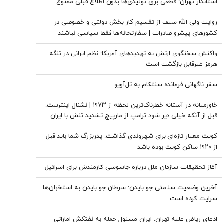
استاندار تهران: قطعی برق تولیدی‌ها بدون اطلاع قبلی ممنوع
شده‌اند
روایت ولی الله سیف از تقسیم کار بخش دولتی و خصوصی در
کشورهای پیشرو صادرات | سفارتخانه‌ها فقط سیاسی نباشند
واکنش سخنگوی ارتش به تهدیدهای آمریکا: نظم ایرانی در تنگه
هرمز غیرقابل بازگشت است
سفر ناگهانی فرمانده سنتکام به تل‌آویو
خاورمیانه در آستانه خطرناک‌ترین لحظه از ۱۹۷۳ | نشنال اینترست:
قبل از آنکه خیلی دیر شود ترامپ از مارپیچ تشدید تنش با ایران
بیرون بیاید | تنگه هرمز تنها گلوگاه استراتژیک مورد تهدید نیست
کویت معیار تازه‌ای برای شهروندی گذاشت: پدربزرگ شما باید قبل
از ۱۹۲۰ ساکن کویت بوده باشد
آغاز تحقیقات سازمان ملل درباره جاسوسی کارمندش برای اسرائیل
آخرین وضعیت سلامتی جو بایدن: سرطان جو بایدن به استخوان‌ها
سرایت کرده است
ادعای ریاض علیه تهران: ایران مسئول حمله به نفتکش اماراتی