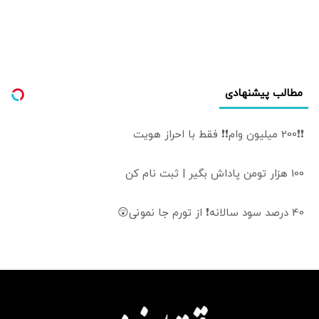
برخی مواضع رهبری
را گزینشی
می‌پذیرند
مطالب پیشنهادی
❗❗200 میلیون وام❗❗ فقط با احراز هویت
100 هزار تومن پاداش بگیر | ثبت نام کن
40 درصد سود سالانه❗ از تورم جا نمونی😲