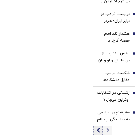
بی‌نتیجه/ لبنان و
اسرائیل دست خالی
بن‌بست ترامپ در
رم را ترک کردند
2
برابر ایران؛ هرمز
ورق را برمی‌گرداند؟
هشدار تند امام
3
جمعه کرج: با
«کودتای برهنگی»
عکس متفاوت از
روبه‌رو شده‌ایم
4
بن‌سلمان و اردوغان
در مکه/پس از
شکست ترامپ
نشست دفاعی چه
5
مقابل دانشگاه‌ها؛
گذشت؟+ عکس
هاروارد چگونه ورق
زلنسکی در انتخابات
را برگرداند؟
6
اوکراین می‌بازد؟
نتایج یک
حقیقت‌پور: عراقچی
نظرسنجی تازه
7
به نمایندگی از نظام
خبرساز شد
مذاکره می‌کند؛
تصمیم شخصی
پزشکیان نیست/