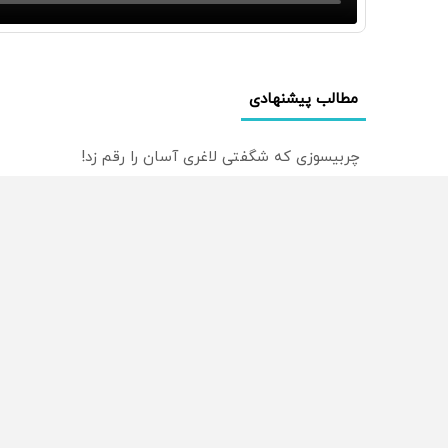
مطالب پیشنهادی
چربیسوزی که شگفتی لاغری آسان را رقم زد!
🦷 سبک و طبیعی مثل دندان خودت! نصب آسان و پرداخت
دندان مصنوعی سوئیسی: جدیدترین فناوری اروپا، سبک و
راه های 