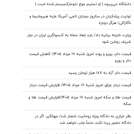
دانشگاه می‌پیچد | او تسلیم موج نئومارکسیسم شده است |
سروش به زبان چپ سخن می‌گوید و نظام بازار آزاد رقابتی را با
توئیت پزشکیان در سالروز بمباران اتمی آمریکا علیه هیروشیما و
برچسب کاپیتالیسم توضیح می‌دهد
ناگازاکی/ هرگز دوباره
وزارت خارجه بیانیه داد/ باید ابعاد حمله به کنسولگری ایران در مزار
شریف روشن شود
قیمت دلار، یورو و پوند امروز شنبه ۱۷ مرداد 1405/ کاهش قیمت
دلار و یورو
قیمت دلار آزاد به 187 هزار تومان رسید
قیمت دینار عراق امروز شنبه ۱۷ مرداد 1405/ افزایش قیمت دینار
قیمت طلا و سکه امروز شنبه ۱۷ مرداد ۱۴۰۵/افزایش قیمت طلا و
سکه
باقر خرازی به دادگاه ویژه روحانیت احضار شد/ جهانگیر: اگر در
دادگاه حضور پیدا نکند، حتماً جلب خواهد شد