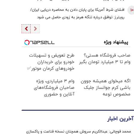
هستیم/ اگر کسی به سران قوا توهین کند مگر طبق قانون
10
افشای شرط آمریکا برای پایان دادن به محاصره دریایی ایران/
قوه قضائیه ورود نمی‌کند؟
رویترز: توافق درباره تنگه هرمز به زودی حاصل می شود
پیشنهاد ویژه
صاحب فروشگاه هستی؟
طرح تعویض و تسهیلات
وام تا ۳ میلیارد تومان بگیر
خودرو برای خریداران
خودروهای کرمان موتور✅
اگه میخوای همیشه جوون
وام ۳ میلیاردی، ویژه
باشی کرم جوانساز جلبک
صاحبان فروشگاه‌های
مخصوص توعه
آنلاین و حضوری
آخرین اخبار
محمد قوچانی: عبدالکریم سروش همچنان نسخه قناعت و پاکسازی