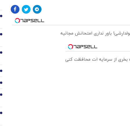
2
ولدارشی! باور نداری امتحانش مجانیه
3
4
ره بخری از سرمایه ات محافظت کنی
5
6
7
8