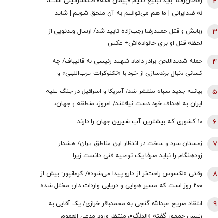
2
رمضان‌زاده: باید تبلیغ کنیم «پیمان مکه» ضداسرائیلی است،
نه ضدایرانی | ما هم می‌توانیم به آن ملحق شویم | شاید
تندروها با حضور ایران در این پیمان مخالفت کنند اما...
3
ربایش و قتل حمیدرضا رجب‌زاده تایید شد/ ارسال ویدئویی از
لحظه قتل او برای خانواده‌اش+ عکس
4
حمله شدیداللحن برادر داماد شهید رئیسی به قالیباف/ چه
کسانی دنبال برندسازی از خود با «تکنوکرات حزب‌اللهی» و
«رضاخان حزب‌اللهی» بودند؟
5
بیانیه جدید سپاه منتشر شد/ آمریکا و اسرائیل در جنگ علیه
ایران به اهداف خود دست نیافتند/ امروز، منطقه و جهان،
شاهد یکی از پیچیده ترین نبردهای تاریخی معاصر است
6
10 کشوری که بیشترین آب شیرین جهان را دارند
7
زمستان سرد و سخت در انتظار این مناطق ایران/ هشدار
زودهنگام را نباید صرفا یک توصیه فنی دانست زیرا ...
8
وقتی «لکسوس راحت‌تر از دارو پیدا می‌شود»/ کرمانپور: بیش از
۲۰۰ روز است که مسیر هوایی و دریایی واردات دارو مختل شده
است / نخستین قربانی هر جنگ، سلامت مردم است
9
انتقاد صریح عبدالله گنجی به محمدباقر خرازی/ یک آقایی به
رئیس جمهور گفته «الدنگ»، منتظر ورود مدعی العموم