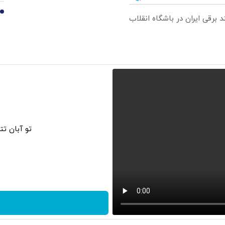
10
تو آبان ت