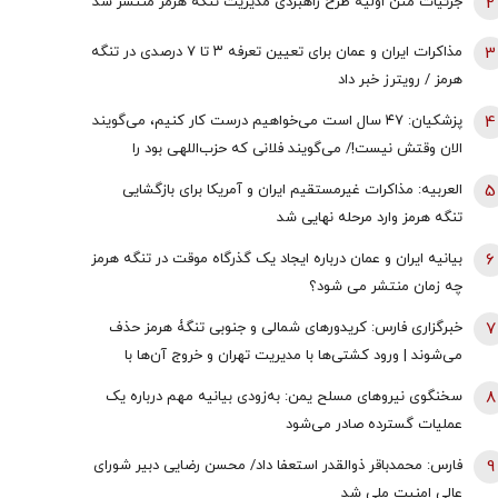
2
جزئیات متن اولیۀ طرح راهبردی مدیریت تنگه هرمز منتشر شد
3
مذاکرات ایران و عمان برای تعیین تعرفه ۳ تا ۷ درصدی در تنگه
هرمز / رویترز خبر داد
4
پزشکیان: ۴۷ سال است می‌خواهیم درست کار کنیم، می‌گویند
الان وقتش نیست!/ می‌گویند فلانی که حزب‌اللهی بود را
برداشتی! + فیلم
5
العربیه: مذاکرات غیرمستقیم ایران و آمریکا برای بازگشایی
تنگه هرمز وارد مرحله نهایی شد
6
بیانیه ایران و عمان درباره ایجاد یک گذرگاه موقت در تنگه هرمز
چه زمان منتشر می شود؟
7
خبرگزاری فارس: کریدورهای شمالی و جنوبی تنگۀ هرمز حذف
می‌شوند | ورود کشتی‌ها با مدیریت تهران و خروج آن‌ها با
مدیریت مشترک تهران و مسقط خواهد بود | عوارض برای گذر از
8
سخنگوی نیروهای مسلح یمن: به‌زودی بیانیه مهم درباره یک
تنگه در قالب بهای خدمات است
عملیات گسترده صادر می‌شود
9
فارس: محمدباقر ذوالقدر استعفا داد/ محسن رضایی دبیر شورای
عالی امنیت ملی شد