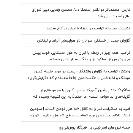
فارس: محمدباقر ذوالقدر استعفا داد/ محسن رضایی دبیر شورای
عالی امنیت ملی شد
نشست محرمانه ترامپ در رابطه با ایران در کاخ سفید
گزارش جدید از خستگی ملوانان ناو هواپیمابر آبراهام لینکلن
ترامپ: همه چیز در رابطه با ایران به طور استثنایی خوب پیش
می‌رود/ من از عملکرد وزیر جنگ بسیار راضی هستم
واکنش ترامپ به گزارش واشنگتن پست در مورد جلسه کمبود
موشک و اختلافش با هگست/من واقعاً معتقدم که «گزارش‌گری»
دروغین آنها خیانت‌آمیز است! + عکس
مذاکره‌کننده پیشین آمریکا: ترامپ اکنون با مجموعه‌ای از
گزینه‌های بد مواجه است/ اما احتمالاً به این نتیجه رسیده که
نمی‌تواند این جنگ را برای همیشه ادامه دهد
امید به مذاکرات، تتر را به کانال ۱۸۶ هزار تومان کشاند | سومین
تلاش ناکام بیت‌کوین برای تصاحب سطح ۶۵ هزار دلاری | اتریوم
سبزپوش ماند، کاردانو در صدر بازدهی بازار
حمله نیروهای اسرائیلی به خبرنگار پرس‌تی‌وی