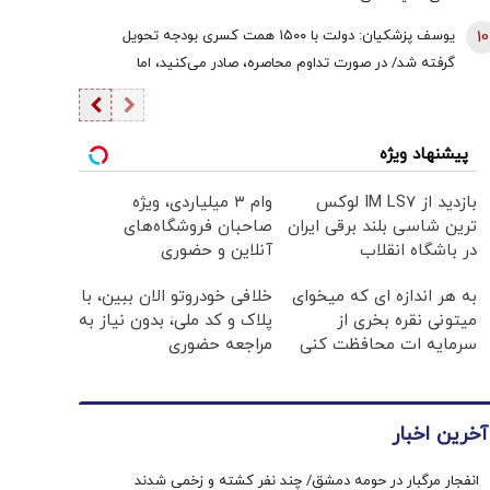
10
یوسف پزشکیان: دولت با ۱۵۰۰ همت کسری بودجه تحویل
گرفته شد/ در صورت تداوم محاصره، صادر می‌کنید، اما
نمی‌توانید واردات انجام دهید
پیشنهاد ویژه
بازدید از IM LS7 لوکس
وام ۳ میلیاردی، ویژه
ترین شاسی بلند برقی ایران
صاحبان فروشگاه‌های
در باشگاه انقلاب
آنلاین و حضوری
به هر اندازه ای که میخوای
خلافی خودروتو الان ببین، با
میتونی نقره بخری از
پلاک و کد ملی، بدون نیاز به
سرمایه ات محافظت کنی
مراجعه حضوری
آخرین اخبار
انفجار مرگبار در حومه دمشق/ چند نفر کشته و زخمی شدند