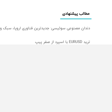
مطالب پیشنهادی
دندان مصنوعی سوئیسی: جدیدترین فناوری اروپا، سبک و
ترید EURUSD با اسپرد از صفر پیپ
میدونستی میتونی روی سهام آدیداس سرمایه گذاری کنی
از سراسر وب
محصولی که می‌خواستی رو
محصولی که می‌خواستی رو
در شکفت انگیز دیجی‌کالا بخر
در شگفت انگیز دیجی‌کالا ب
!
!