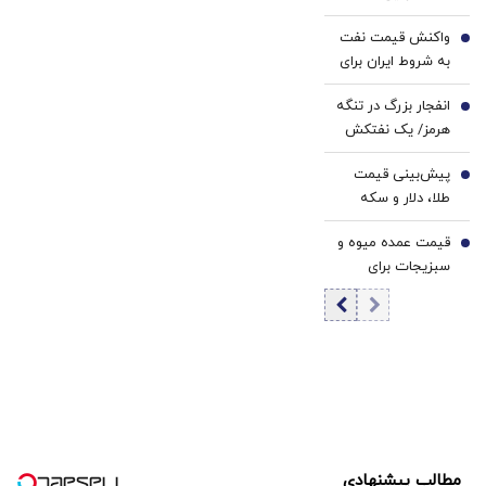
منطقه/ شهروندان
که صنعت و اقتصاد
واکنش قیمت نفت
به شایعات توجه
4
کشور با چه
به شروط ایران برای
نکنند و نگران
سناریوهایی در
بازگشایی تنگه هرمز
نباشند
آینده مواجه خواهد
انفجار بزرگ در تنگه
5
بود
هرمز/ یک نفتکش
هدف قرار گرفت
پیش‌بینی قیمت
6
طلا، دلار و سکه
امروز دوشنبه ۱۹
قیمت عمده میوه و
مرداد ۱۴۰۵ | افت
7
سبزیجات برای
محدود قیمت‌ها در
هفته جاری اعلام
معاملات شبانه |
شد+ جدول
بازار طلا صعودی
می‌شود؟
مطالب پیشنهادی