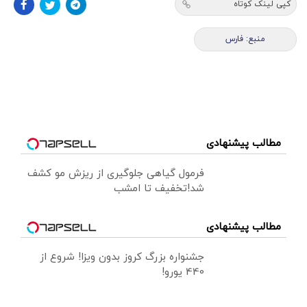
کپی لینک کوتاه
منبع: فارس
مطالب پیشنهادی
فرمول گیاهی جلوگیری از ریزش مو کشف
شد!تخفیف تا امشب
مطالب پیشنهادی
جشنواره بزرگ کروز بدون ویزا! شروع از
440 یورو!