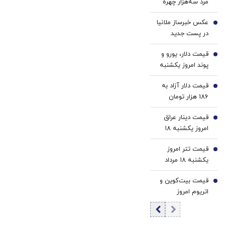
مرد سه‌هزار چهره
مهران مدیری
عکس خبرساز ملانیا
مشخص شد /
2
در پست جدید
بازیگران چه کسانی
ترامپ / منظور
هستند؟
قیمت دلار، یورو و
رئیس جمهور
3
پوند امروز یکشنبه
آمریکا چیست؟
۱۸ مرداد 1405/
قیمت دلار آزاد به
کاهش قیمت دلار و
4
186 هزار تومان
یورو
رسید
قیمت دینار عراق
5
امروز یکشنبه ۱۸
مرداد 1405/ افزایش
قیمت تتر امروز
قیمت دینار
6
یکشنبه ۱۸ مرداد
1405 / کاهش
قیمت بیت‌کوین و
قیمت تتر
7
اتریوم امروز
یکشنبه ۱۸ مرداد
۱۴۰۵/ کاهش