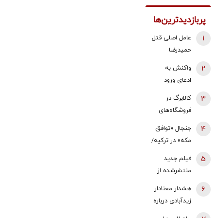
پربازدیدترین‌ها
1
عامل اصلی قتل
حمیدرضا
رجب‌زاده
2
واکنش به
دستگیر شد
ادعای ورود
هواگردها به
3
کالابرگ در
کشور ٣٠
فروشگاه‌های
دقیقه قبل از
بزرگ هم قطع
4
جنجال «توافق
حمله به بیت
شد
مکه» در ترکیه/
رهبری/ رییس
نمایندگان
سازمان
5
فیلم جدید
مجلس معترض
هواپیمایی
منتشرشده از
شدند/ خلاف
کشوری: کذب
آیت‌الله
6
هشدار معنادار
قانون اساسی
محض است/
سیدمجتبی
زیدآبادی درباره
کشور است/
اگر چنین
خامنه‌ای
تنگه هرمز/
می‌خواهیم با
گزارشی وجود