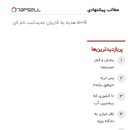
مطالب پیشنهادی
500$ هدیه به کاربران جدید،ثبت نام کن
پربازدیدترین‌ها
1
ربایش و قتل
حمیدرضا
رجب‌زاده تایید
2
پس لرزه
شد/ ارسال
«توافق مکه»/
ویدئویی از
ترکیه توضیح
3
10 کشوری که
لحظه قتل او
داد: بر علیه
بیشترین آب
برای
ایران نیست
شیرین جهان را
خانواده‌اش+
4
باقر خرازی به
دارند
عکس
دادگاه ویژه
روحانیت احضار