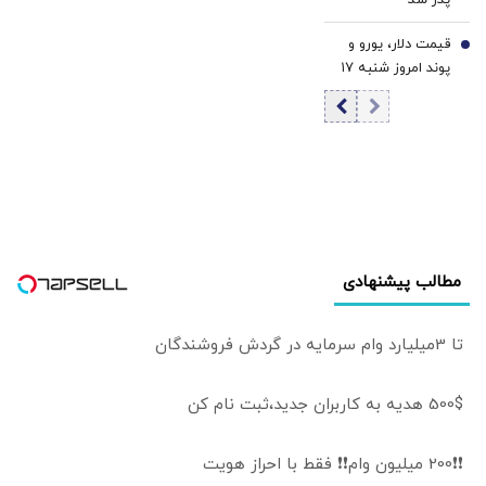
احتمالی موج بعدی
افزایش قیمت طلا |
قیمت دلار، یورو و
7
فشار نرخ‌های بهره
پوند امروز شنبه ۱۷
در حال پایان است؟
مرداد 1405/ کاهش
قیمت دلار و یورو
مطالب پیشنهادی
تا 3میلیارد وام سرمایه در گردش فروشندگان
500$ هدیه به کاربران جدید،ثبت نام کن
❗❗200 میلیون وام❗❗ فقط با احراز هویت