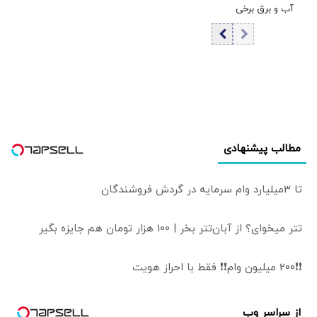
آب و برق برخی
به‌جای دلار، یورو
نانوشته‌ای مانند
مشترکان اعلام شد
فروخت؟ | همکاری
«برانداز خوب» و
نزدیک بانک‌های
«برانداز بد» برای
مرکزی غرب با
هیچ نظامی
تهدید مواجه شد
سرمایه‌آفرین
نیست
مطالب پیشنهادی
تا 3میلیارد وام سرمایه در گردش فروشندگان
تتر میخوای؟ از آبان‌تتر بخر | 100 هزار تومان هم جایزه بگیر
❗❗200 میلیون وام❗❗ فقط با احراز هویت
از سراسر وب