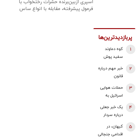
اسپری ازبین‌برنده حشرات رختخواب با
فرمول پیشرفته، مقابله با انواع ساس
پربازدیدترین‌ها
1
کوه دماوند
سفید پوش
شد + فیلم
2
خبر مهم درباره
قانون
بازنشستگی /
3
حملات هوایی
شرایط جدید
اسرائیل به
بازنشستگی
جنوب لبنان/
4
یک خبر جعلی
زنان و مردان
زیر ساخت ها و
درباره سردار
اعلام شد
منازل لبنانی‌ها
وحیدی و
5
کیهان، در
تخریب شد
ساخت بمب
اقدامی جنجالی
اتم/ این شایعه