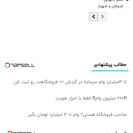
زدن از مذاکره‌ جز
7
نشان می‌دهد |
اردوغان و شهباز
بهانه به دشمن
کمبود سامانه‌های
شریف به عربستان/
دادن نتیجه‌ای
دفاع هوایی،
در ریاض چه خبر
ندارد/ اگر رفتارهای
متحدان عرب
است؟
مخالفان مذاکره
آمریکا را نگران کرده
مهار نشود، کشور
است
آسیب می‌بیند/
توهین به مسئولان
زمینه‌ساز طمع
دشمنان است
مطالب پیشنهادی
تا 3میلیارد وام سرمایه در گردش => فروشگاهت رو ثبت کن
❗❗200 میلیون وام❗❗ فقط با احراز هویت
صاحب فروشگاه هستی؟ وام تا ۳ میلیارد تومان بگیر