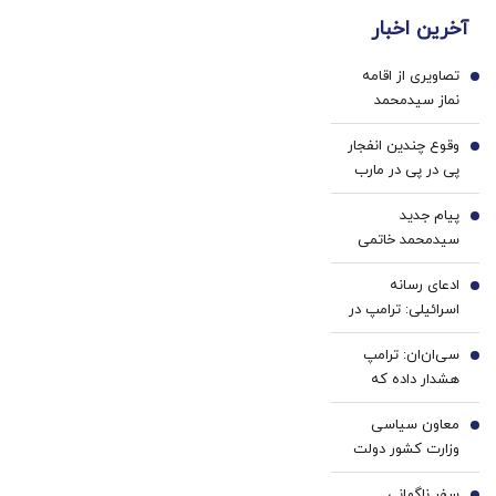
بیشتر
دندان
دندان!
بدون
آخرین اخبار
(تخفیف
پزشکی
خرید40%تخفیف
جراحی!
تا
با پک
(پرسش‌نامه)
تصاویری از اقامه
امشب)
سفید
1
نماز سیدمحمد
کننده
خاتمی بر پیکر
خانگی
وقوع چندین انفجار
ابوالقاسم قاسم
2
پی در پی در مارب
زاده+ فیلم
یمن
پیام جدید
3
سیدمحمد خاتمی
ادعای رسانه
4
اسرائیلی: ترامپ در
مسیر توافق با ایران
سی‌ان‌ان: ترامپ
قرار دارد
5
هشدار داده که
افشای موجودی
معاون سیاسی
مهمات، آمریکا را
6
وزارت کشور دولت
مذاکرات، در
اصلاحات: سر باز
وضعیت ضعیف
سفر ناگهانی