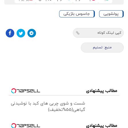
پولشویی
جاسوس بلژیکی
کپی لینک کوتاه
منبع: تسنیم
مطالب پیشنهادی
شست و شوی چربی های کبد با نوشیدنی
گیاهی(55%تخفیف)
مطالب پیشنهادی