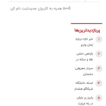
500$ هدیه به کاربران جدید،ثبت نام کن
پربازدیدترین‌ها
1
خبر تازه درباره
زمان واریز
معوقات
2
بازدهی منفی
فروردین و
طلا و سکه در
اردیبهشت
هفته دوم
3
سردار معروفی:
بازنشستگان
مرداد 1405 |
دشمنان
تامین اجتماعی
پیش بینی
می‌دانند که
4
استاد دانشگاه
قیمت طلا با دو
قادر به تصرف
شیکاگو هشدار
اهرم دلار و
یک وجب از
داد/ ایران پس
تنگه هرمز |
5
پاییز پر بارش
خاک ایران
از جنگ،
شرط بازگشت
در راه ایران/
نیستند/ اگر