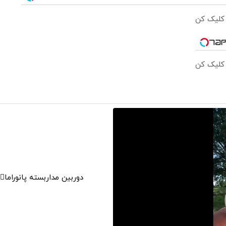
 کلیک کن
 کلیک کن
دوربین مداربسته پانوراما👈🏻 قابلیت چرخش 0