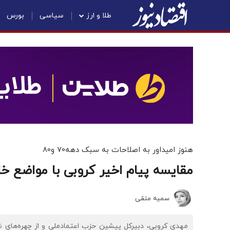
طلا و ارز
سیاسی
بورس
هنوز امیداور به اصلاحات به سبک دهه70 و80
مقایسه پیام اخیر کروبی با مواضع 
سمیه متقی