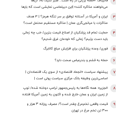
2
قالیباف: «حمله بزرگی در راه است... صبر کنید، نه، آن‌ها
می‌خواهند مذاکره کنند» |این دیپلماسی نمایشی است که بارها
تکرار شده است
3
ایران و آمریکا در آستانه توافق بر سر تنگه هرمز؟ | 3 هدف
مذاکرات با میانجی‌گری عمان | مذاکره مستقیم محتمل است؟
4
حمایت تمام قد پزشکیان از اصلاح قیمت بنزین/ خب چه زمانی
باید دست بزنیم؟ زمانی که خودمان غرق شدیم؟
5
فوری/ وعده پزشکیان برای افزایش مبلغ کالابرگ
6
حمله به قشم و بندرعباس صحت دارد؟
7
پیشنهاد سیاست «انجماد اقتصادی» از سوی یک اقتصاددان |
اساسی‌ترین وظیفه بانک مرکزی سیاست پولی است |
اولویت‌های بانک مرکزی در شرایط فعلی
8
الجزیره: همه نگاه‌ها به رئیس‌جمهور ترامپ دوخته شده/ توپ
از زمین ایران و عمان خارج شده و اکنون به زمین آمریکا افتاده
است
9
قیمت واقعی تخم‌مرغ چقدر است؟/ مصرف روزانه ۳ هزار و
۳۰۰ تن تخم مرغ در تهران