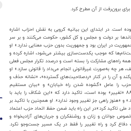
برای برون‌رفت از آن مطرح کرد.
وده است. در ابتدای این بیانیه کروبی به نقش احزاب اشاره
اندها بر دولت و مجلس و کل کشور، حکومت می‌کنند و بر سر
مهوریت در ایران بود و جمهوریت بدون حزب معنایی ندارد.» او
ت‌نام‌ها که موجب یکدست‌سازی بیشتر می‌شود، اشاره کرده و
همه راه‌های مشارکت را بسته است و درصدد تکرار مجلس فعلی
هر چه به‌صورت غیرقانونی انجام می‌داد را قانونی سازد.» او
ند و آن را در کنار «ردصلاحیت‌های گسترده‌»، «نشانه حذف و
 حزب را عامل «گشوده شدن راه خیابان» و «بیان مستقیم
اعتراض» می‎داند و با تاکید بر اینکه شعارش در سال 88 «تغییر» بوده است، تاکید دارد که «این شکاف را باید با
» و «هنوز راهی جز تغییر وجود ندارد». او همچنین با تاکید بر
 ملی تاکید کرد:«در این راه باید ضمن حفظ اتحاد حزب اعتماد
خصوص جوانان و زنان و روشنفکران و جریان‌های آزادیخواه و
1
ت دفاع کرد و راه تغییر را فقط در یک مسیر جست‌وجو نکرد.