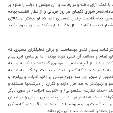
 کمک آرای باطله و در رقابت با آن مجلس و دولت را علاوه بر
م‌العمر شورای نگهبان هر روز جریانی را از قطار انقلاب پیاده
 همین پیام قابلیت چنین تفسیری دارد که او بیشتر نوستالژی
دهه‌های 70 و 80 را به میان آورده است و او به استناد شعار «تغییر» که در سال 88 مطرح می‎کند؛ بر این تحول تاکید
اگرچه بیانیه‎های گذشته کروبی همراه با انتقادات و اعتراضات بسیار تندی بوده‎است؛ و برخی تحلیلگران مسیری که
بی در پیش گرفته بود را به سمت خروج از چارچوب‎های نظام و مخالف آن تلقی کرده بودند؛ اما براساس این پیام
‌کند، بیشتر از آنچه خاتمی و موسوی گفته‌اند نزدیک به هسته
متی در این بیانیه وجود دارد که کمتر باعث عصبانیت نزدیکان به هسته
ر آنچه از ترسیم تصویر از سوی این سه چهره مبتنی بر اظهارنظرات و پیام‌ها و
بیانیه‌هایشان به دست می‌‎آید؛ خاتمی و موسوی در یک‌سو و نزدیک‌تر به هم قرار دارند و نگران از دیرشدن‎ها هستند و
 مانند «حذف نظارت استصوابی» و «تقویت احزاب» در سوی دیگر
رفته است. البته در نهایت این پیام چنین سوالی را در اذهان
میانه‌ای برای حاکمیت و مردم بوده یا در میانه راهی قرار دارد که ممکن
رت‌ها را اصلاحات تند و تیزتری بداند.