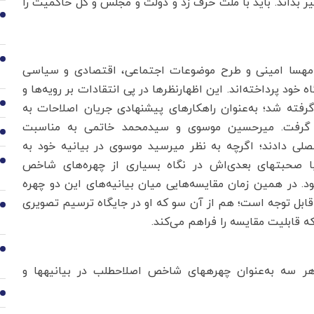
ییر بداند. باید با ملت حرف زد و دولت و مجلس و کل حاکمیت را
2
3
گ مهسا امینی و طرح موضوعات اجتماعی، اقتصادی و سیاسی
 خود پرداخته‌اند. این اظهارنظرها در پی انتقادات بر رویه‌ها و
4
رفته شد؛ به‌عنوان راهکارهای پیشنهادی جریان اصلاحات به
ار گرفت. میرحسین موسوی و سیدمحمد خاتمی به مناسبت
5
چهل‌وچهارمین سالگرد پیروزی انقلاب هر یک بیانیه مفصلی دادند؛ اگرچه به نظر می‎رسید موسوی در بیانیه خود به
جمع‌بندی نهایی نرسیده اما بیانیه 15ماده‌ای خاتمی با صحبت‎های بعدی‌اش در نگاه بسیاری از چهره‌های شاخص
6
ود. در همین زمان مقایسه‌هایی میان بیانیه‌های این دو چهره
ر قابل توجه است؛ هم از آن سو که او در جایگاه ترسیم تصویری
7
ه قابلیت مقایسه را فراهم می‌کند.
8
سیدمحمد خاتمی، میرحسین موسوی و مهدی کروبی هر سه به‌عنوان چهره‎های شاخص اصلاح‎طلب در بیانیه‎ها و
9