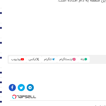
ین منطقه به دام افتاده است.
2
3
4
5
بله
اینستاگرام
تلگرام
ایکس
یوتیوب
6
7
8
9