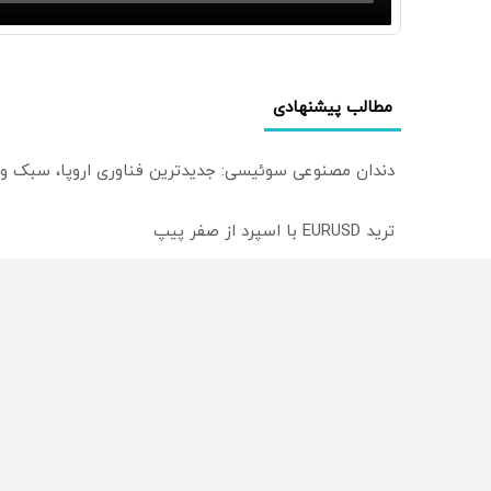
مطالب پیشنهادی
دندان مصنوعی سوئیسی: جدیدترین فناوری اروپا، سبک و
ترید EURUSD با اسپرد از صفر پیپ
میدونستی میتونی روی سهام آدیداس سرمایه گذاری کنی
از سراسر وب
محصولی که می‌خواستی رو
محصولی که می‌خواستی رو
در شکفت انگیز دیجی‌کالا بخر
در شگفت انگیز دیجی‌کالا ب
!
!