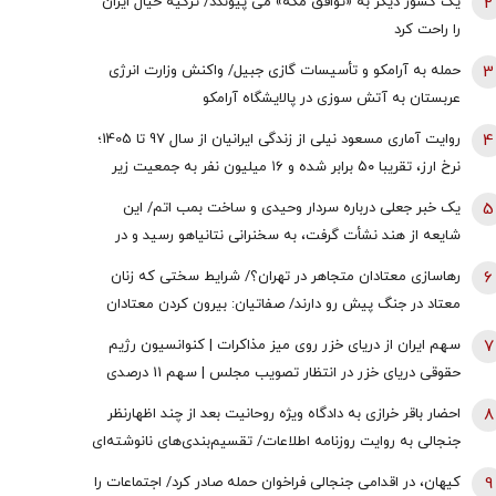
2
یک کشور دیگر به «توافق مکه» می پیوندد/ ترکیه خیال ایران
را راحت کرد
3
حمله به آرامکو و تأسیسات گازی جبیل/ واکنش وزارت انرژی
عربستان به آتش سوزی در پالایشگاه آرامکو
4
روایت آماری مسعود نیلی از زندگی ایرانیان از سال 97 تا 1405؛
نرخ ارز، تقریبا ۵۰ برابر شده و ۱۶‌ میلیون نفر به جمعیت زیر
خط فقر افزوده شده | سرنوشت ایرانِ فردا توسط یکی از دو
5
یک خبر جعلی درباره سردار وحیدی و ساخت بمب اتم/ این
رویکرد ساخته می‌شود؛ حکمرانی عرصه جنگاوری است یا عرصه
شایعه از هند نشأت گرفت، به سخنرانی نتانیاهو رسید و در
فراهم‌آوری صلح؟
نهایت سر از خاک آمریکا درآورد
6
رهاسازی معتادان متجاهر در تهران؟/ شرایط سختی که زنان
معتاد در جنگ پیش رو دارند/ صفاتیان: بیرون کردن معتادان
متجاهر از مراکز فقط یک بهانه است
7
سهم ایران از دریای خزر روی میز مذاکرات | کنوانسیون رژیم
حقوقی دریای خزر در انتظار تصویب مجلس | سهم 11 درصدی
ایران صحت دارد؟
8
احضار باقر خرازی به دادگاه ویژه روحانیت بعد از چند اظهارنظر
جنجالی به روایت روزنامه اطلاعات/ تقسیم‌بندی‌های نانوشته‌ای
مانند «برانداز خوب» و «برانداز بد» برای هیچ نظامی
9
کیهان، در اقدامی جنجالی فراخوان حمله صادر کرد/ اجتماعات را