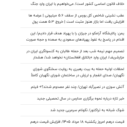
خلاف قانون اساسی کشور است/ می‌خواهیم با ایران وارد جنگ
شویم؟/ اردوغان این توافقنامه را با چه مجوزی امضا کرد؟
عقب نشینی شاخص کل بورس از سقف 5.6 میلیونی | عرضه ها
افزایش یافت اما بازار هنوز مثبت است | خروج 5.3 همت پول
حقیقی از بازار سهام
یمن: پالایشگاه آرامکو در جیزان را با پهپاد هدف قرار دادیم/ این
اقدام در پاسخ به نفوذ پهپادهای سعودی به صعده و حجه صورت
گرفت
تصمیم مهم نیمه شب بعد از حمله طالبان به کنسولگری ایران در
مزارشریف/ ایران وارد «باتلاق افغانستان» نخواهد شد/ هشدار
احمدشاه مسعود: اگر ایران وارد عمل نشود، هرات به‌طور کامل به
لحظات اولیه حمله به بیت رهبری به روایت سخنگوی شورای
دست طالبان خواهد افتاد
نگهبان/ صدای انفجار و لرزش در ساختمان شورای نگهبان کاملاً
احساس شد+ فیلم
آتش سوزی در نصیرآباد تهران/ چند نفر مصدوم شدند؟+ فیلم
خبر تازه درباره نحوه برگزاری مدارس در سال تحصیلی جدید
شوک شبانه به تراکتور/ نکونام سرمربی جدید شد
قیمت درهم امروز یکشنبه ۱۸ مرداد ۱۴۰۵/ افزایش قیمت درهم