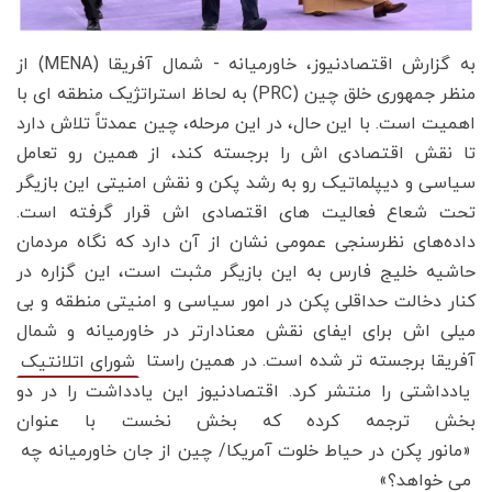
به گزارش اقتصادنیوز، خاورمیانه - شمال آفریقا (MENA) از
منظر جمهوری خلق چین (PRC) به لحاظ استراتژیک منطقه ای با
اهمیت است. با این حال، در این مرحله، چین عمدتاً تلاش دارد
تا نقش اقتصادی اش را برجسته کند، از همین رو تعامل
سیاسی و دیپلماتیک رو به رشد پکن و نقش امنیتی این بازیگر
تحت شعاع فعالیت های اقتصادی اش قرار گرفته است.
داده‌های نظرسنجی عمومی نشان از آن دارد که نگاه مردمان
حاشیه خلیج فارس به این بازیگر مثبت است، این گزاره در
کنار دخالت حداقلی پکن در امور سیاسی و امنیتی منطقه و بی
میلی اش برای ایفای نقش معنادارتر در خاورمیانه و شمال
آفریقا برجسته تر شده است. در همین راستا
شورای اتلانتیک
یادداشتی را منتشر کرد. اقتصادنیوز این یادداشت را در دو
بخش ترجمه کرده که بخش نخست با عنوان
«مانور پکن در حیاط خلوت آمریکا/ چین از جان خاورمیانه چه
می خواهد؟»