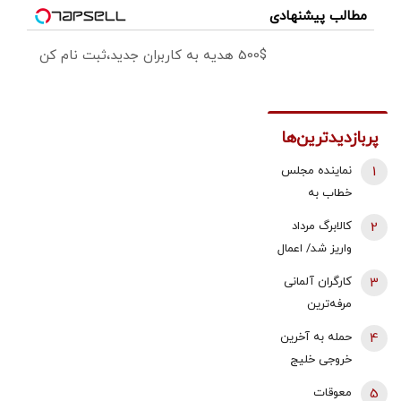
مطالب پیشنهادی
500$ هدیه به کاربران جدید،ثبت نام کن
پربازدیدترین‌ها
1
نماینده مجلس
خطاب به
بقایی: شما
2
کالابرگ مرداد
سخنگو
واریز شد/ اعمال
هستید، نه
تغییرات جدید
3
کارگران آلمانی
سخن‌نگو!
در زمان بندی
مرفه‌ترین
کارگران اروپا |
4
حمله به آخرین
قدرت خرید
خروجی خلیج
حداقل دستمزد
فارس | نگرانی
5
معوقات
در آلمان رشد