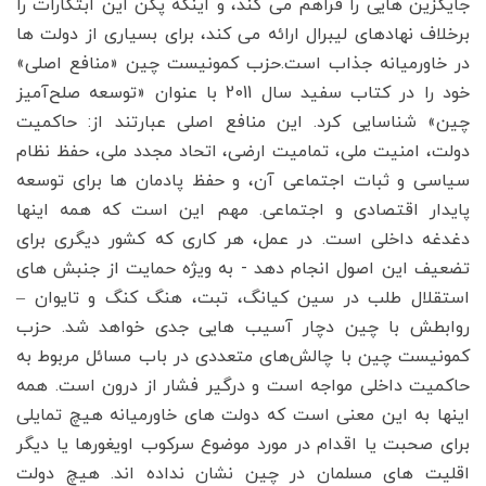
جایگزین هایی را فراهم می کند، و اینکه پکن این ابتکارات را
برخلاف نهادهای لیبرال ارائه می کند، برای بسیاری از دولت ها
در خاورمیانه جذاب است.حزب کمونیست چین «منافع اصلی»
خود را در کتاب سفید سال 2011 با عنوان «توسعه صلح‌آمیز
چین» شناسایی کرد. این منافع اصلی عبارتند از: حاکمیت
دولت، امنیت ملی، تمامیت ارضی، اتحاد مجدد ملی، حفظ نظام
سیاسی و ثبات اجتماعی آن، و حفظ پادمان ها برای توسعه
پایدار اقتصادی و اجتماعی. مهم این است که همه اینها
دغدغه داخلی است. در عمل، هر کاری که کشور دیگری برای
تضعیف این اصول انجام دهد - به ویژه حمایت از جنبش های
استقلال طلب در سین کیانگ، تبت، هنگ کنگ و تایوان –
روابطش با چین دچار آسیب هایی جدی خواهد شد. حزب
کمونیست چین با چالش‌های متعددی در باب مسائل مربوط به
حاکمیت داخلی مواجه است و درگیر فشار از درون است. همه
اینها به این معنی است که دولت های خاورمیانه هیچ تمایلی
برای صحبت یا اقدام در مورد موضوع سرکوب اویغورها یا دیگر
اقلیت های مسلمان در چین نشان نداده اند. هیچ دولت