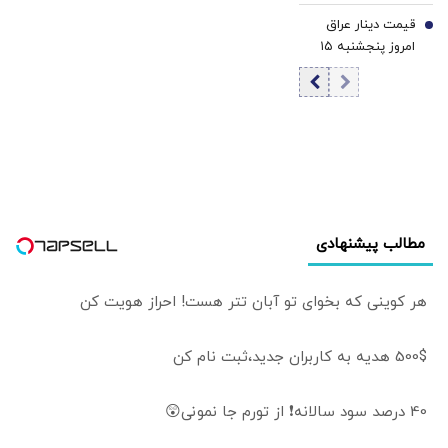
رسید
قیمت دینار عراق
7
امروز پنجشنبه ۱۵
مرداد 1405/ کاهش
قیمت دینار
مطالب پیشنهادی
هر کوینی که بخوای تو آبان تتر هست! احراز هویت کن
500$ هدیه به کاربران جدید،ثبت نام کن
40 درصد سود سالانه❗ از تورم جا نمونی😲