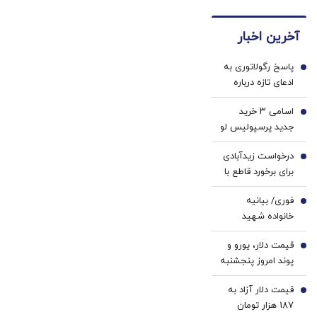
کاربران
های
کننده
دندان40%تخفیف)
جدید،ثبت
دندان
دندان!
آخرین اخبار
نام کن
پزشکی
خرید40%تخفیف
با پک
پاسخ رگولاتوری به
سفید
1
ادعای تازه درباره
کننده
نحوه محاسبه
خانگی
اسامی ۳ خرید
مصرف اینترنت/
2
جدید پرسپولیس لو
ماجرای اعمال ضریب
رفت
۲.۷ برای اینترنت
درخواست زیدآبادی
3
بین‌الملل چیست؟
برای برخورد قاطع با
خرازی/ مصونیت
فوری/ بیانیه
تندروها از کجا
4
خانواده شهید
می‌آید؟
لاریجانی در واکنش
قیمت دلار، یورو و
به ادعای جنجالی
5
پوند امروز پنجشنبه
سردار کوثری
۱۵ مرداد 1405/
قیمت دلار آزاد به
کاهش قیمت دلار و
6
187 هزار تومان
یورو