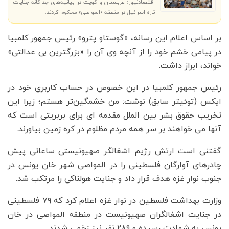
اقتصادنیوز: عربستان و کویت در بیانیه‌های جداگانه‌ جنایات
تازه اسرائیل در منطقه «المواصی» محکوم کردند.
بر اساس اعلام این رسانه، «گوستاو پترو» رئیس جمهور کلمبیا
در پیامی خشم خود را از آنچه وی آن را «بزرگترین بی عدالتی»
خواند، ابراز داشت.
رئیس جمهور کلمبیا در این خصوص در حساب کاربری خود در
ایکس (توئیتر سابق) نوشت: من خشمگین‌تر هستم؛ زیرا این
تخریب حقوق بشر بین الملل مقدمه‌ ای برای بربریتی است که
آنها می‌ خواهند بر سر همه مردم مظلوم در کره زمین بیاورند.
گفتنی است ارتش رژیم اشغالگر صهیونیستی ساعاتی پیش
چادرهای آوارگان فلسطینی را در المواصی شهر خان یونس در
جنوب نوار غزه هدف قرار داد و جنایت هولناکی را مرتکب شد.
وزارت بهداشت فلسطین در نوار غزه اعلام کرد که ۷۹ فلسطینی
در جنایت اشغالگران صهیونیست در منطقه المواصی در خان
یونس به شهادت رسیده و ۲۸۹ نفر نیز زخمی شدند.