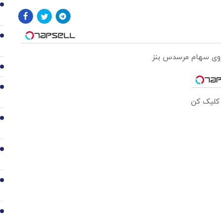
1
2
 روی سهام مرسدس بنز
3
4
 کلیک کن
5
6
7
8