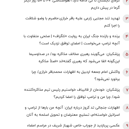
2
گرمای تابستان تا کی ادامه دارد؟/هواشناسی: ۴۰ تا ۵۰ روز دیگر
گرما در پیش داریم
3
تهدید تند مجتبی زارعی علیه باقر خرازی:حاضرم با وضو شلاقت
را اجرا کنم
4
برنده و بازنده جنگ ایران به روایت «تلگراف» | صلحی متفاوت با
آنچه ترامپ می‌خواست | امضای توافق نزدیک است؟
5
پزشکیان: می‌گویند رهبری مخالف مذاکره بود/ در صداوسیما
این‌گونه القا می‌شود که رهبری گفته‌اند «اصلاً مذاکره
نمی‌کنیم» / ما با اجازه ایشان مذاکره کردیم
6
واکنش امام جمعه اردبیل به اظهارات محمدباقر خرازی/ چرا
برخورد نمی‌شود؟
7
پزشکیان: خودمان از قالیباف خواستیم رئیس تیم مذاکره‌کننده
شود/ چرا من و ترامپ توافق را امضا کردیم؟
8
اظهارات جنجالی تد کروز درباره ایران: آنچه من بارها از ترامپ و
اسرائیل خواسته‌ام، تسلیح معترضان و تحویل اسلحه به آنان
است
9
عکسی پربازدید از جوراب‌ خاص شهباز شریف در مراسم امضاء