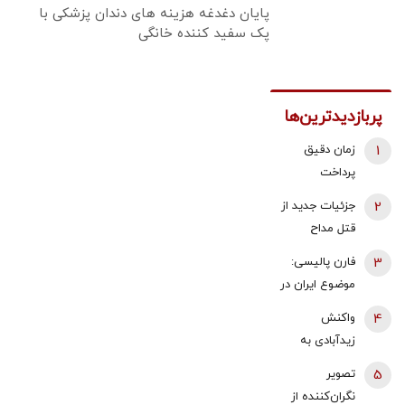
پایان دغدغه هزینه های دندان پزشکی با
پک سفید کننده خانگی
پربازدیدترین‌ها
1
زمان دقیق
پرداخت
معوقات
2
جزئیات جدید از
بازنشستگان
قتل مداح
تامین اجتماعی
جوان/ ماجرای
3
فارن پالیسی:
اعلام شد
قرار حمیدرضا
موضوع ایران در
رجب‌زاده با یک
اختیار دولت
4
واکنش
دختر بلاگر چه
آینده اسرائیل
زیدآبادی به
بود؟/ پیکر او در
نیست که
حضور محسن
اطراف تهران
5
تصویر
به‌تنهایی درباره
رضایی به
پیدا شده است
نگران‌کننده از
آن تصمیم