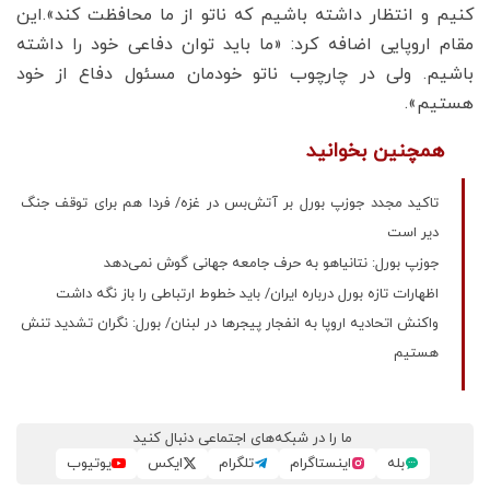
کنیم و انتظار داشته باشیم که ناتو از ما محافظت کند».این
مقام اروپایی اضافه کرد: «ما باید توان دفاعی خود را داشته
باشیم. ولی در چارچوب ناتو خودمان مسئول دفاع از خود
هستیم».
همچنین بخوانید
تاکید مجدد جوزپ بورل بر آتش‌بس در غزه/ فردا هم برای توقف جنگ
دیر است
جوزپ بورل: نتانیاهو به حرف جامعه جهانی گوش نمی‌دهد
اظهارات تازه بورل درباره ایران/ باید خطوط ارتباطی را باز نگه داشت
واکنش اتحادیه اروپا به انفجار پیجرها در لبنان/ بورل: نگران تشدید تنش
هستیم
ما را در شبکه‌های اجتماعی دنبال کنید
بله
اینستاگرام
تلگرام
ایکس
یوتیوب