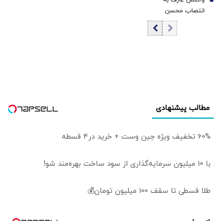
جیب زد/ معجزه
7
انتصاب محسن
اقتصادی از اوکراین
رضایی به دبیری
آمد/ جنگ و سرقت
شورای‌عالی امنیت
رمزارز چگونه به داد
ملی
کیم جونگ اون
رسید؟
مطالب پیشنهادی
60% تخفیف ویژه جین وست + خرید در4 قسطه
با 10 میلیون سرمایه‌گذاری از سود ساخت بهره‌مند شو!
طلا قسطی تا سقف 100 میلیون تومان💰