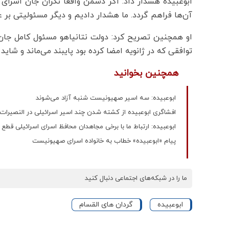
ابوعبیده هشدار داد: اگر دشمن واقعاً نگران جان اسرای خ
آن‌ها فراهم گردد. ما هشدار دادیم و دیگر مسئولیتی بر ع
او همچنین تصریح کرد: دولت نتانیاهو مسئول کامل جان ا
توافقی که در ژانویه امضا کرده بود پایبند می‌ماند و شاید 
همچنین بخوانید
ابوعبیده: سه اسیر صهیونیست شنبه آزاد می‌شوند
افشاگری ابوعبیده از کشته شدن چند اسیر اسرائیلی در النصیرات
ابوعبیده: ارتباط ما با برخی مجاهدان محافظ اسرای اسرائیلی قط
پیام «ابوعبیده» خطاب به خانواده اسرای صهیونیست
ما را در شبکه‌های اجتماعی دنبال کنید
ابوعبیده
گردان های القسام