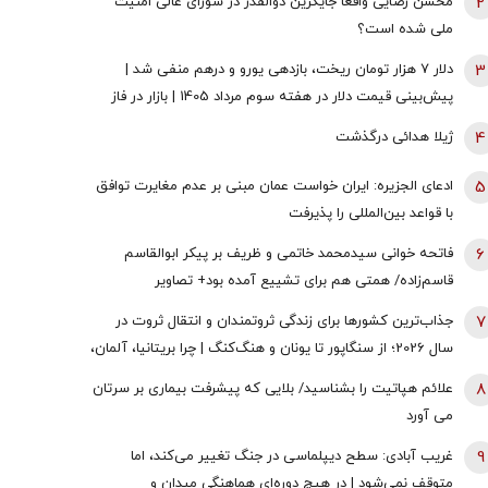
2
محسن رضایی واقعا جایگزین ذوالقدر در شورای عالی امنیت
ملی شده است؟
3
دلار ۷ هزار تومان ریخت، بازدهی یورو و درهم منفی شد |
پیش‌بینی قیمت دلار در هفته سوم مرداد 1405 | بازار در فاز
انتظار
4
ژیلا هدائی درگذشت
5
ادعای الجزیره: ایران خواست عمان مبنی بر عدم مغایرت توافق
با قواعد بین‌المللی را پذیرفت
6
فاتحه خوانی سیدمحمد خاتمی و ظریف بر پیکر ابوالقاسم
قاسم‌زاده/ همتی هم برای تشییع آمده بود+ تصاویر
7
جذاب‌ترین کشورها برای زندگی ثروتمندان و انتقال ثروت در
سال 2026؛ از سنگاپور تا یونان و هنگ‌کنگ | چرا بریتانیا، آلمان،
فرانسه، نروژ و کره جنوبی درحال از دست دادن جذابیت
8
علائم هپاتیت را بشناسید/ بلایی که پیشرفت بیماری بر سرتان
هستند؟
می آورد
9
غریب آبادی: سطح دیپلماسی در جنگ تغییر می‌کند، اما
متوقف نمی‌شود | در هیچ دوره‌ای هماهنگی میدان و