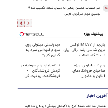
دیپلماسی به اندازه امروز نبود | ادبیاتمان در زمان جنگ، مانند
10
خبر انتصاب محسن رضایی به دبیری شعام تکذیب شد؟/
ادبیاتمان در زمان صلح باشد؟
توضیح مهم خبرگزاری فارس
پیشنهاد ویژه
بازدید از IM LS7 لوکس
میدونستی میتونی روی
ترین شاسی بلند برقی ایران
سهام آدیداس سرمایه
در باشگاه انقلاب
گذاری کنی؟
وام ۳ میلیاردی، ویژه
تا 3میلیارد وام سرمایه در
صاحبان فروشگاه‌های
گردش فروشندگان =>
آنلاین و حضوری
فروشگاهت رو ثبت کن
آخرین اخبار
هشدار تند امام جمعه کرج: با «کودتای برهنگی» روبه‌رو شده‌ایم