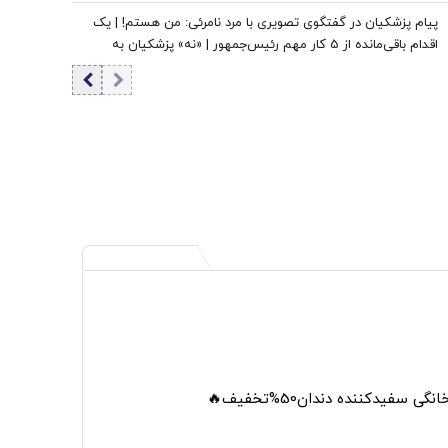
پیام پزشکیان در گفتگوی تصویری با مرد نامرئی: من هستم! | یک
اقدام باقی‌مانده از 5 کار مهم رئیس‌جمهور | «نه» پزشکیان به
مجریان گوش به فرمان جبلی و جلیلی!
 سفیدکننده دندان50%تخفیف🔥