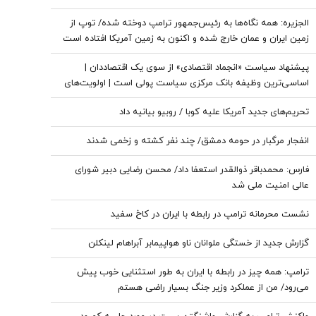
الجزیره: همه نگاه‌ها به رئیس‌جمهور ترامپ دوخته شده/ توپ از
زمین ایران و عمان خارج شده و اکنون به زمین آمریکا افتاده است
پیشنهاد سیاست «انجماد اقتصادی» از سوی یک اقتصاددان |
اساسی‌ترین وظیفه بانک مرکزی سیاست پولی است | اولویت‌های
بانک مرکزی در شرایط فعلی
تحریم‌های جدید آمریکا علیه کوبا / روبیو بیانیه داد
انفجار مرگبار در حومه دمشق/ چند نفر کشته و زخمی شدند
فارس: محمدباقر ذوالقدر استعفا داد/ محسن رضایی دبیر شورای
عالی امنیت ملی شد
نشست محرمانه ترامپ در رابطه با ایران در کاخ سفید
گزارش جدید از خستگی ملوانان ناو هواپیمابر آبراهام لینکلن
ترامپ: همه چیز در رابطه با ایران به طور استثنایی خوب پیش
می‌رود/ من از عملکرد وزیر جنگ بسیار راضی هستم