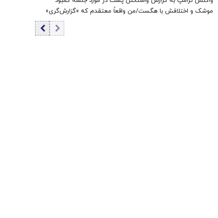
واکنش ترامپ به گزارش واشنگتن پست در مورد جلسه کمبود
موشک و اختلافش با هگست/من واقعاً معتقدم که «گزارش‌گری»
دروغین آنها خیانت‌آمیز است! + عکس