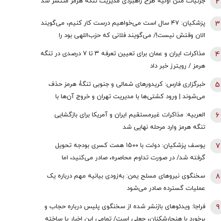
2
جزئیات متن اولیۀ طرح راهبردی مدیریت تنگه هرمز منتشر شد
3
پزشکیان: ۴۷ سال است می‌خواهیم درست کار کنیم، می‌گویند
الان وقتش نیست!/ می‌گویند فلانی که حزب‌اللهی بود را
برداشتی! + فیلم
4
مذاکرات ایران و عمان برای تعیین تعرفه ۳ تا ۷ درصدی در تنگه
هرمز / رویترز خبر داد
5
خبرگزاری فارس: کریدورهای شمالی و جنوبی تنگۀ هرمز حذف
می‌شوند | ورود کشتی‌ها با مدیریت تهران و خروج آن‌ها با
مدیریت مشترک تهران و مسقط خواهد بود | عوارض برای گذر از
6
العربیه: مذاکرات غیرمستقیم ایران و آمریکا برای بازگشایی
تنگه در قالب بهای خدمات است
تنگه هرمز وارد مرحله نهایی شد
7
یوسف پزشکیان: دولت با ۱۵۰۰ همت کسری بودجه تحویل
گرفته شد/ در صورت تداوم محاصره، صادر می‌کنید، اما
نمی‌توانید واردات انجام دهید
8
سخنگوی نیروهای مسلح یمن: به‌زودی بیانیه مهم درباره یک
عملیات گسترده صادر می‌شود
9
فراجا: ویدئوهای بازنشر شده از سخنگوی پلیس درباره حجاب و
برخورد با هنجارشکنان، جعلی است/ تمامی این اخبار یا ساخته