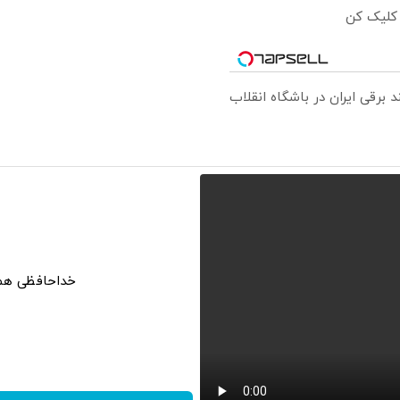
 کلیک کن
خداحافظی همیش