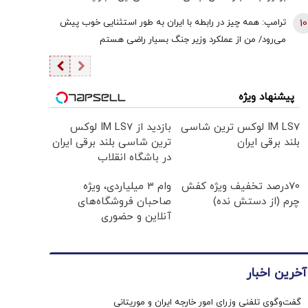
هوش مصنوعی هستند یا به گذشته تعلق دارند
10
ترامپ: همه چیز در رابطه با ایران به طور استثنایی خوب پیش
می‌رود/ من از عملکرد وزیر جنگ بسیار راضی هستم
پیشنهاد ویژه
IM LS7 لوکس ترین شاسی
بازدید از IM LS7 لوکس
بلند برقی ایران
ترین شاسی بلند برقی ایران
در باشگاه انقلاب
70درصد تخفیف ویژه کفش
وام ۳ میلیاردی، ویژه
چرم (از دستش نده)
صاحبان فروشگاه‌های
آنلاین و حضوری
آخرین اخبار
گفت‌وگوی تلفنی وزرای امور خارجه ایران و موریتانی