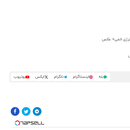
انرژی اتمی+ عکس
س
بله
اینستاگرام
تلگرام
ایکس
یوتیوب