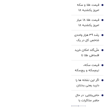
ببین!
با پک
رایگان
قیمت طلا و سکه
◗پرسش‌نامه
سفید
1
امروز یکشنبه ۱۸
رو پر
کننده
مرداد ۱۴۰۵/کاهش
کن◖
خانگی
قیمت طلا ۱۸ عیار
قیمت طلا و سکه
2
امروز یکشنبه ۱۸
مرداد ۱۴۰۵/کاهش
رشد 39 هزار واحدی
قیمت طلا
3
شاخص کل در یک
روز پرعرضه | ارزش
ملّی‌گلد امکان خرید
معاملات بورس
4
اقساطی طلا تا
رکورد زد | خروج 6.9
سقف یک میلیارد
همت پول حقیقی
قیمت سکه،
تومان را فراهم کرد
5
زنگ خطر شد
نیم‌سکه و ربع‌سکه
امروز یکشنبه ۱۸
اگر این نشانه ها را
مرداد ۱۴۰۵/ کاهش
6
دارید یعنی بدنتان
قیمت سکه
سریع‌تر از سنتان
حاجی‌بابایی: در حال
پیر می‌شود
7
حاضر مذاکرات با
آمریکا وجود ندارد/