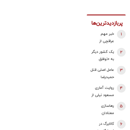
پربازدیدترین‌ها
1
خبر مهم
عراقچی از
مذاکرات
2
یک کشور دیگر
نیروهای نظامی
به «توافق
و دریایی ایران و
مکه» می
3
عامل اصلی قتل
عمان درباره
پیوندد/ ترکیه
حمیدرضا
تنگه هرمز
خیال ایران را
رجب‌زاده
4
روایت آماری
راحت کرد
دستگیر شد
مسعود نیلی از
زندگی ایرانیان
5
رهاسازی
از سال 97 تا
معتادان
1405؛ نرخ ارز،
متجاهر در
6
کالابرگ در
تقریبا ۵۰ برابر
تهران؟/ شرایط