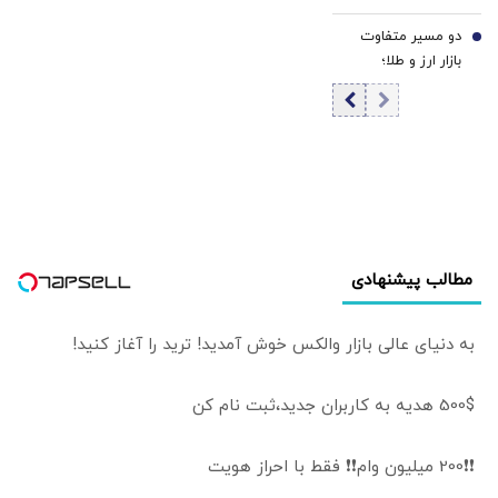
برنامه این بود که
هرمز/ شورای عالی
حتی به پاسگاه‌های
دو مسیر متفاوت
امنیت ملی تکلیف
7
مرزی ما حمله شود
بازار ارز و طلا؛
را یکسره کرد
سقوط یک‌کاناله
دلار در برابر جهش
قیمت طلا | سکه
۲.۳ میلیون گران
شد
مطالب پیشنهادی
به دنیای عالی بازار والکس خوش آمدید! ترید را آغاز کنید!
500$ هدیه به کاربران جدید،ثبت نام کن
❗❗200 میلیون وام❗❗ فقط با احراز هویت