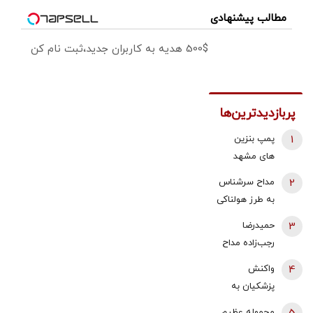
مطالب پیشنهادی
500$ هدیه به کاربران جدید،ثبت نام کن
پربازدیدترین‌ها
1
پمپ بنزین
های مشهد
قطع شد؟
2
مداح سرشناس
به طرز هولناکی
به قتل رسید /
3
حمیدرضا
فیلم جنایت
رجب‌زاده مداح
برای خانواده
ربوده شده
4
واکنش
ارسال شد
کیست و
پزشکیان به
چگونه به قتل
استعفای
محموله عظیم