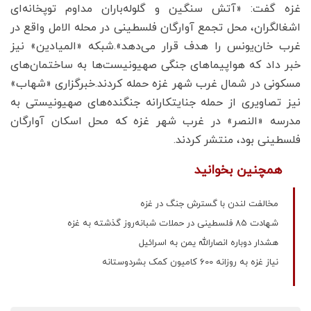
غزه گفت: «آتش سنگین و گلوله‌باران مداوم توپخانه‌ای
اشغالگران، محل تجمع آوارگان فلسطینی در محله الامل واقع در
غرب خان‌یونس را هدف قرار می‌دهد».شبکه «المیادین» نیز
خبر داد که هواپیماهای جنگی صهیونیست‌ها به ساختمان‌های
مسکونی در شمال غرب شهر غزه حمله کردند.خبرگزاری «شهاب»
نیز تصاویری از حمله جنایتکارانه جنگنده‌های صهیونیستی به
مدرسه «النصر» در غرب شهر غزه که محل اسکان آوارگان
فلسطینی بود، منتشر کردند.
همچنین بخوانید
مخالفت لندن با گسترش جنگ در غزه
شهادت 85 فلسطینی در حملات شبانه‌روز گذشته به غزه
هشدار دوباره انصارالله یمن به اسرائیل
نیاز غزه به روزانه 600 کامیون کمک بشردوستانه