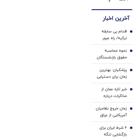
ایران
با پک
پرچم‌دار
قوی‌ترین
سفید
فوق‌لوکس
شاسی
کننده
آخرین اخبار
EREV
بلند
خانگی
وارد
EREV
اقدام بی سابقه
بازار
در در
1
ترکیه/ راه عبور
ایران
ایران
روسیه بسته شد
شد
رونمایی
نحوه محاسبه
2
شد
حقوق بازنشستگان
اعلام شد/مستمری
پزشکیان‌: بهترین
بازنشستگی با ۲۰،
3
زمان برای دستیابی
۳۰ و ۳۵ سال
به توافق شرایط
سابقه چگونه
خبر تازه عمان از
کنونی است |
4
محاسبه می‌شود؟
مذاکرات درباره
استعفای ما
تنگه هرمز/
مسئله‌ای نیست،
زمان خروج نظامیان
گفتگوها در فضای
5
من به قدرت
آمریکایی از عراق
مثبت جریان دارد
نچسبیده‌ام | برای
اعلام شد
همیشه که
۶ شرط ایران برای
6
نمی‌توان جنگید |
بازگشایی تنگه