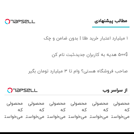
بانک مرکزی به
تنهایی قادر به مهار
تورم نیست
مطالب پیشنهادی
۱ میلیارد اعتبار خرید طلا | بدون ضامن و چک
500$ هدیه به کاربران جدید،ثبت نام کن
صاحب فروشگاه هستی؟ وام تا ۳ میلیارد تومان بگیر
از سراسر وب
محصولی
محصولی
محصولی
محصولی
محصولی
محصولی
که
که
که
که
که
که
می‌خواستی
می‌خواستی
می‌خواستی
می‌خواستی
می‌خواستی
می‌خواستی
رو در
رو در
رو در
رو در
رو در
رو در
شکفت
شگفت
شکفت
شگفت
شکفت
شکفت