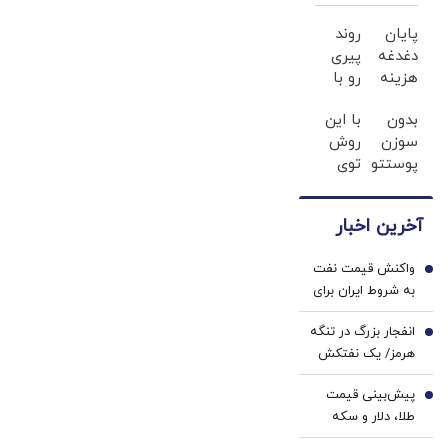
هاشمی هم
تاریخی خود را با
بود+ عکس
پایان
روند
نگاه فرصت‌مدار
دغدغه
پیری
جایگزین کنیم |
هزینه
رو با
ضرورت پیوند
های
این
دوسویه میان
بدون
با این
دندان
روش
سوزن
دیپلماسی و
روش
پزشکی
گیاهی
پوستتو
توی
با پک
معکوس
توانمندی‌های
10سال
خونه،سفیدی
سفید
کن
سیاسی،
جوون
و
کننده
اقتصادی و
آخرین اخبار
کن50%تخفیف
زیبایی
خانگی
نظامی
پاییزی
دندوناتو
واکنش قیمت نفت
برگردون
1
به شروط ایران برای
(40%off)
بازگشایی تنگه هرمز
انفجار بزرگ در تنگه
2
هرمز/ یک نفتکش
هدف قرار گرفت
پیش‌بینی قیمت
3
طلا، دلار و سکه
امروز دوشنبه ۱۹