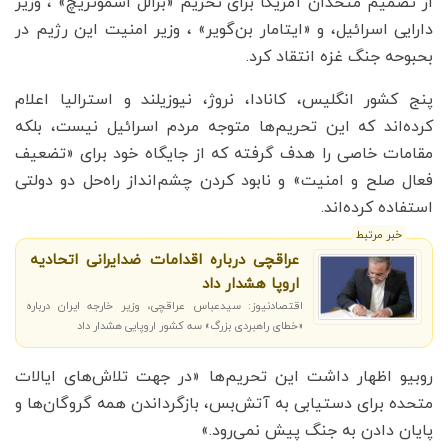
از تصمیم متحدان آمریکا برای تحریم «بزالل اسموتریچ» ، وزیر
دارایی اسرائیل، و «ایتامار بن‌گویر» ، وزیر امنیت این رژیم در
بحبوحه جنگ غزه انتقاد کرد.
پنج کشور انگلیس، کانادا، نروژ، نیوزیلند و استرالیا اعلام
کرده‌اند که این تحریم‌ها متوجه مردم اسرائیل نیست، بلکه
مقامات خاصی را هدف گرفته که از جایگاه خود برای «تضعیف
فعال صلح و امنیت» و نابود کردن چشم‌انداز راه‌حل دو دولتی
استفاده کرده‌اند.
خبر مرتبط
عراقچی درباره اقدامات ضدایرانی اتحادیه
اروپا هشدار داد
اقتصادنیوز: سیدعباس عراقچی، وزیر خارجه ایران درباره
«خطای راهبردی بزرگ» سه کشور اروپایی هشدار داد
روبیو اظهار داشت این تحریم‌ها «در جهت تلاش‌های ایالات
متحده برای دستیابی به آتش‌بس، بازگرداندن همه گروگان‌ها و
پایان دادن به جنگ پیش نمی‌رود.»