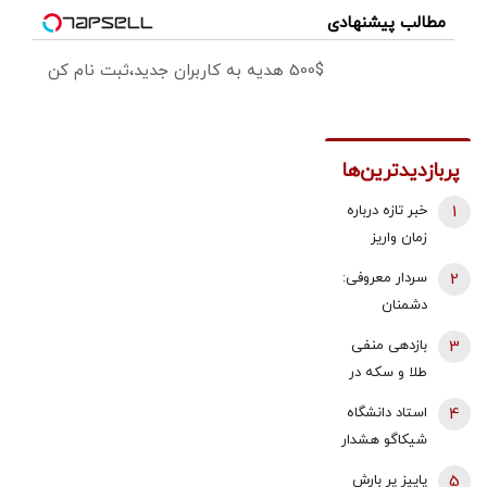
مطالب پیشنهادی
500$ هدیه به کاربران جدید،ثبت نام کن
پربازدیدترین‌ها
1
خبر تازه درباره
زمان واریز
معوقات
2
سردار معروفی:
فروردین و
دشمنان
اردیبهشت
می‌دانند که
3
بازدهی منفی
بازنشستگان
قادر به تصرف
طلا و سکه در
تامین اجتماعی
یک وجب از
هفته دوم
4
استاد دانشگاه
خاک ایران
مرداد 1405 |
شیکاگو هشدار
نیستند/ اگر
پیش بینی
داد/ ایران پس
چنین حماقتی
5
پاییز پر بارش
قیمت طلا با دو