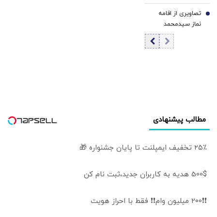
انتخابات 2028
تصاویری از اقامه
آمریکا فاش شد
7
نماز سیدمحمد
خاتمی بر پیکر
ابوالقاسم قاسم
زاده+ فیلم
مطالب پیشنهادی
۲۵٪ تخفیف ایمپلنت تا پایان جشنواره 🎁
500$ هدیه به کاربران جدید،ثبت نام کن
❗❗200 میلیون وام❗❗ فقط با احراز هویت