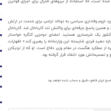
وسه کوماتوس (Posse Comitatus Act) تلقی شده است، که استفاده از نیروهای فدرال برای اجرای قوانین
2
رد لزوم وفاداری سیاسی به دونالد ترامپ برای خدمت در ارتش
3
و همین پاسخ جرقه‌ای برای واکنش تند کارباخال شد. کارباخال
شور یک شرمساری هستید. اعضای دوحزبی کنگره خواستار
4
زه دهید فردی شایسته این وزارتخانه را رهبری کند.» اظهارات
ره از عملکرد هگست در مقام وزیر دفاع است. او که از نزدیکان
5
و تصمیماتش مورد انتقاد قرار گرفته بود.
6
7
سخ ایران قاطع، دقیق و حساب شده خواهد بود
8
9