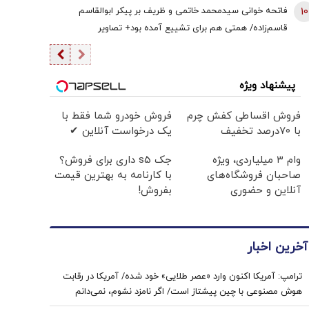
10
فاتحه خوانی سیدمحمد خاتمی و ظریف بر پیکر ابوالقاسم
قاسم‌زاده/ همتی هم برای تشییع آمده بود+ تصاویر
پیشنهاد ویژه
فروش اقساطی کفش چرم
فروش خودرو شما فقط با
با 70درصد تخفیف
یک درخواست آنلاین ✔
وام ۳ میلیاردی، ویژه
جک s5 داری برای فروش؟
صاحبان فروشگاه‌های
با کارنامه به بهترین قیمت
آنلاین و حضوری
بفروش!
آخرین اخبار
ترامپ: آمریکا اکنون وارد «عصر طلایی» خود شده/ آمریکا در رقابت
هوش مصنوعی با چین پیشتاز است/ اگر نامزد نشوم، نمی‌دانم
طرفدارانم باز هم رأی می‌دهند یا نه