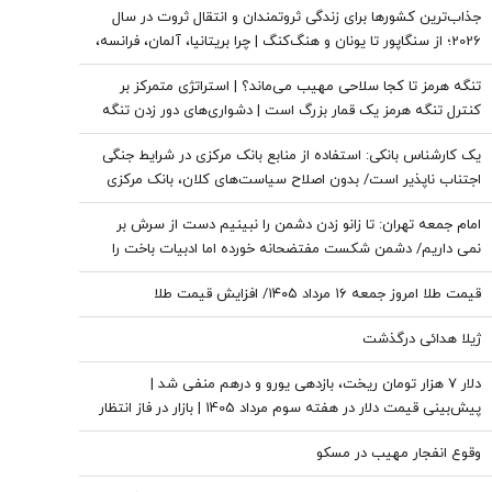
جذاب‌ترین کشورها برای زندگی ثروتمندان و انتقال ثروت در سال
2026؛ از سنگاپور تا یونان و هنگ‌کنگ | چرا بریتانیا، آلمان، فرانسه،
نروژ و کره جنوبی درحال از دست دادن جذابیت هستند؟
تنگه هرمز تا کجا سلاحی مهیب می‌ماند؟ | استراتژی متمرکز بر
کنترل تنگه هرمز یک قمار بزرگ است | دشواری‌های دور زدن تنگه
برای نفت خام
یک کارشناس بانکی: استفاده از منابع بانک مرکزی در شرایط جنگی
اجتناب ناپذیر است/ بدون اصلاح سیاست‌های کلان، بانک مرکزی
به تنهایی قادر به مهار تورم نیست
امام جمعه تهران: تا زانو زدن دشمن را نبینیم دست از سرش بر
نمی داریم/ دشمن شکست مفتضحانه خورده اما ادبیات باخت را
هم بلد نیست
قیمت طلا امروز جمعه ۱۶ مرداد ۱۴۰۵/ افزایش قیمت طلا
ژیلا هدائی درگذشت
دلار ۷ هزار تومان ریخت، بازدهی یورو و درهم منفی شد |
پیش‌بینی قیمت دلار در هفته سوم مرداد 1405 | بازار در فاز انتظار
وقوع انفجار مهیب در مسکو