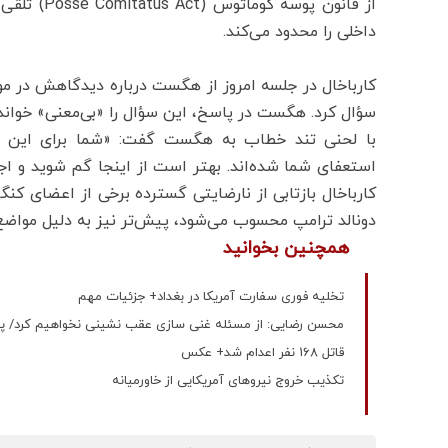
از قانون پ
داخلی را محدود می‌کند.
کارباخال در جلسه امروز از هگست درباره دیدگاهش در مو
سؤال کرد. هگست در پاسخ، این سؤال را «بی‌معنی» خواند 
با لحنی تند خطاب به هگست گفت: «شما برای این ک
استعفای شما شده‌اند. بهتر است از اینجا گم شوید و اجا
کارباخال بازتابی از نارضایتی گسترده برخی از اعضای کنگ
دونالد ترامپ محسوب می‌شود، پیش‌تر نیز به دلیل مواضع 
همچنین بخوانید
تخلیه فوری سفارت آمریکا در بغداد+ جزئیات مهم
محسن رضایی: از مسئله غنی سازی عقب نشینی نخواهیم کرد/ پا
قاتل 168 نفر اعدام شد+ عکس
تکذیب خروج نیروهای آمریکایی از خاورمیانه