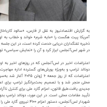
به گزارش اقتصادنیوز به نقل از فارس، «سالود کارباخال»
آمریکا پیت هگست را «مایه شرم» خواند و خطاب به او 
ذخیره تفنگداران دریایی خدمت کرده است، در این جلسه نگ
در شهر لس‌آنجلس ابراز کرد و آن را «نمایش سیاسی» تو
اعتراضات اخیر در لس‌آنجلس که در روزهای اخیر به ا
اعتراضات که از روز ج
محلی منجر شد و با تصمیم بحث‌برانگیز ترامپ برای اعزا
جدیدی یافت.طبق قانون، اعزام گارد ملی برای کنترل ناآرام
تأیید مقامات محلی است. در این مورد، دونالد ترامپ بدون
شهردار لس‌آنجلس، دستور اع