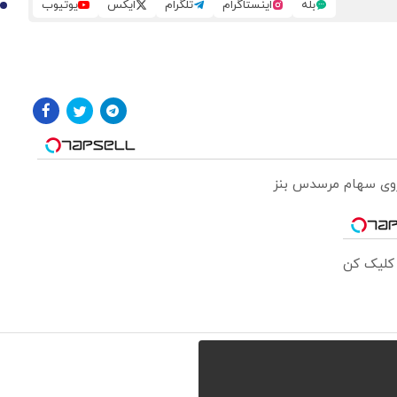
بله
اینستاگرام
تلگرام
ایکس
یوتیوب
10
 روی سهام مرسدس بنز
 کلیک کن