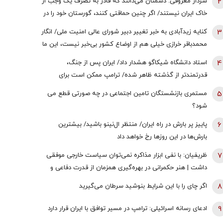
2
سردار معروفی: دشمنان می‌دانند که قادر به تصرف یک وجب از
خاک ایران نیستند/ اگر چنین حماقتی کنند، گورستان خود را در
آنجا خواهند یافت/ دیپلماسی بدون پشتیبانی مردمی
3
کنایه زیدآبادی به خبر تغییر دبیر شورای عالی امنیت ملی/ انگار
امکان‌پذیر نیست
محمدباقر خرازی خیلی هم از اوضاع کشور بی‌خبر نیست، این ما
هستیم که بی‌خبریم
4
استاد دانشگاه شیکاگو هشدار داد/ ایران پس از جنگ،
قدرتمندتر از گذشته ظاهر شده/ ترامپ ممکن است برای
دستیابی به یک پیروزی نمادین پیش از انتخابات میان‌دوره‌ای
5
مستمری بازنشستگان تامین اجتماعی در چه صورتی قطع می
کنگره، به عملیات زمینی روی بیاورد
شود؟
6
پاییز پر بارش در راه ایران/ منتظر ال‌نینو باشید/ بیشترین
بارش‌ها در این روزها رخ خواهد داد
7
ظریفیان: با نفی ابزار مذاکره نمی‌توان سیاست خارجی موفقی
داشت | هنر حکمرانی در بهره‌گیری همزمان از قدرت دفاعی و
ظرفیت‌های دیپلماتیک است، نه حذف یکی به نفع دیگری
8
اگر چای را با این شرایط بنوشید سرطان می‌گیرید
9
ادعای رسانه اسرائیلی: ترامپ در مسیر توافق با ایران قرار دارد