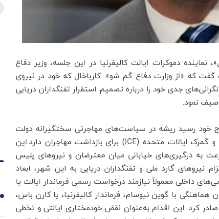
، نماینده دموکرات ایالت کالیفرنیا در این جلسه، وزیر دفاع
گفت که «از وزارت دفاع گم شو». کارباخال که خود در نیروی
رانی‌های جدی خود را درباره تصمیم استقرار تفنگداران دریایی
صیف نمود.
وج خود رسید ریشه در سیاست‌های مهاجرتی سختگیرانه دولت
دونالد ترامپ و به‌ویژه یورش‌های گسترده اداره مهاجرت و گمرک ایالات متحده (ICE) برای بازداشت مهاجران دارد.این
معه ۶ ژوئن ۲۰۲۵ آغاز شد به‌سرعت به درگیری‌های خیابانی میان معترضان و نیروهای پلیس
م نیروهای گارد ملی و تفنگداران دریایی به این شهر، ابعاد
ی‌های داخلی معمولاً نیازمند درخواست رسمی فرماندار ایالت یا
 هماهنگی با گوین نیوسام، فرماندار کالیفرنیا، یا کارن باس،
1
زام ۴۱۰۰ نیروی گارد ملی را صادر کرد. این اقدام به‌عنوان نقض خودمختاری ایالتی و تخطی