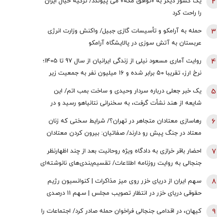
2
یک کشور دیگر به «توافق مکه» می پیوندد/ ترکیه خیال ایران
را راحت کرد
3
حمله به آرامکو و تأسیسات گازی جبیل/ واکنش وزارت انرژی
عربستان به آتش سوزی در پالایشگاه آرامکو
4
روایت آماری مسعود نیلی از زندگی ایرانیان از سال 97 تا 1405؛
نرخ ارز، تقریبا ۵۰ برابر شده و ۱۶‌ میلیون نفر به جمعیت زیر
خط فقر افزوده شده | سرنوشت ایرانِ فردا توسط یکی از دو
5
یک خبر جعلی درباره سردار وحیدی و ساخت بمب اتم/ این
رویکرد ساخته می‌شود؛ حکمرانی عرصه جنگاوری است یا عرصه
شایعه از هند نشأت گرفت، به سخنرانی نتانیاهو رسید و در
فراهم‌آوری صلح؟
نهایت سر از خاک آمریکا درآورد
6
رهاسازی معتادان متجاهر در تهران؟/ شرایط سختی که زنان
معتاد در جنگ پیش رو دارند/ صفاتیان: بیرون کردن معتادان
متجاهر از مراکز فقط یک بهانه است
7
احضار باقر خرازی به دادگاه ویژه روحانیت بعد از چند اظهارنظر
جنجالی به روایت روزنامه اطلاعات/ تقسیم‌بندی‌های نانوشته‌ای
مانند «برانداز خوب» و «برانداز بد» برای هیچ نظامی
8
سهم ایران از دریای خزر روی میز مذاکرات | کنوانسیون رژیم
سرمایه‌آفرین نیست
حقوقی دریای خزر در انتظار تصویب مجلس | سهم 11 درصدی
ایران صحت دارد؟
9
کیهان، در اقدامی جنجالی فراخوان حمله صادر کرد/ اجتماعات را