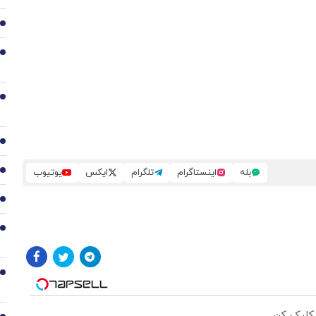
2
3
4
5
بله
اینستاگرام
تلگرام
ایکس
یوتیوب
6
7
8
9
 کلیک کن