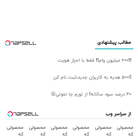
مطالب پیشنهادی
❗❗200 میلیون وام❗❗ فقط با احراز هویت
500$ هدیه به کاربران جدید،ثبت نام کن
40 درصد سود سالانه❗ از تورم جا نمونی😲
از سراسر وب
محصولی
محصولی
محصولی
محصولی
محصولی
محصولی
که
که
که
که
که
که