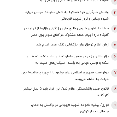
2
معوقات بازنشستگان تأمین اجتماعی واریز می‌شود
3
واکنش خبرگزاری قوه قضائیه به ادعای نماینده مجلس درباره
شیوه ردیابی و ترور شهید لاریجانی
4
حمله به آخرین خروجی خلیج فارس | نگرانی بازارها از تهدید در
گلوگاه تازه | پیام حمله مشکوک در کانال سوئر برای مصر
چیست؟
5
زمان اعلام توافق برای بازگشایی تنگه هرمز اعلام شد
6
بازار طلا و ارز در دو مسیر متفاوت؛ دلار عقب نشست، طلا و
سکه با اونس جهانی بالا رفتند | سیگنال‌های مثبت به
معامله‌گران رسید!
7
درخواست جمهوری اسلامی برای برخورد با ۲ چهره پرحاشیه/ بوی
خیانت به مشام می‌رسد
8
قانون جدید بازنشستگی اعلام شد/ این افراد باید 5 سال بیشتر
کار کنند
9
فوری/ بیانیه خانواده شهید لاریجانی در واکنش به ادعای
جنجالی سردار کوثری