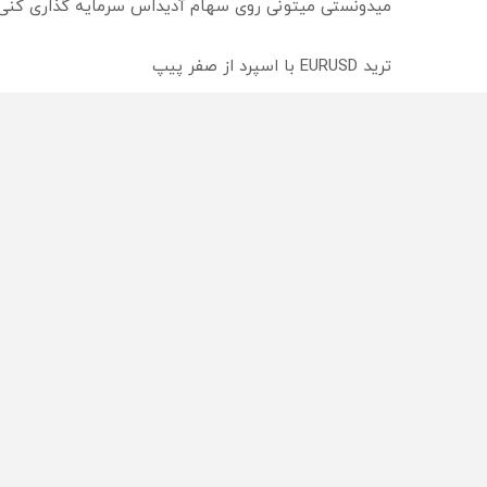
میدونستی میتونی روی سهام آدیداس سرمایه گذاری کنی
ترید EURUSD با اسپرد از صفر پیپ
۵۰ درصد کش بک کمیسیون معاملات در حساب ecn بروکر اینوسلو
از سراسر وب
محصولی که می‌خواستی رو
محصولی که می‌خواستی رو
در شکفت انگیز دیجی‌کالا بخر
در شگفت انگیز دیجی‌کالا ب
!
!
راه های 