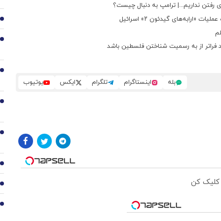
ای رفتن نداریم...| ترامپ به دنبال چیست؟
 «ارابه‌های گیدئون ۲» اسرائیل
2
لم
3
د فراتر از به رسمیت شناختن فلسطین باشد
4
بله
اینستاگرام
تلگرام
ایکس
یوتیوب
5
6
7
 کلیک کن
8
9