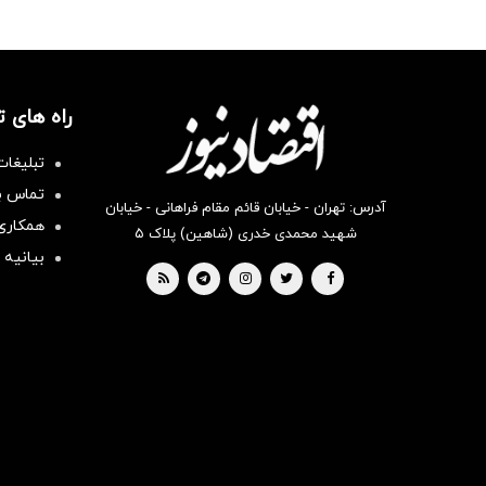
راه های 
تبلیغات
تماس با
آدرس: تهران - خیابان قائم مقام فراهانی - خیابان
همکاری 
شهید محمدی خدری (شاهین) پلاک ۵
بیانیه 