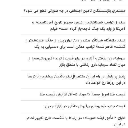
مستمری بازنشستگان تامین اجتماعی در چه صورتی قطع می شود؟
سندرز: ترامپ خطرناک‌ترین رئیس جمهور تاریخ آمریکاست/ او
آمریکا را وارد یک جنگ فاجعه‌بار کرده است+ فیلم
استاد دانشگاه شیکاگو هشدار داد/ ایران پس از جنگ، قدرتمندتر از
گذشته ظاهر شده/ ترامپ ممکن است برای دستیابی به یک
پیروزی نمادین پیش از انتخابات میان‌دوره‌ای کنگره، به عملیات
سرمایه‌داری رفاقتی؛ آزادی در برابر قدرت | تولد «کورپوراتیسم» از
زمینی روی بیاورد
میان تضاد سرمایه‌داری رفاقتی با منطق بازار
پاییز پر بارش در راه ایران/ منتظر ال‌نینو باشید/ بیشترین بارش‌ها
در این روزها رخ خواهد داد
قیمت طلا امروز جمعه ۱۶ مرداد ۱۴۰۵/ افزایش قیمت طلا
قیمت جدید خودروهای پرفروش داخلی در بازار+ جدول
اخراج 2 مأمور ارشد «موساد» در ارتباط با شکست طرح تغییر نظام
در ایران