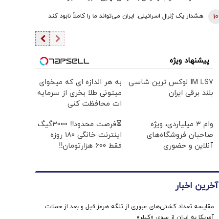
10
هشدار یک ژنرال اسرائیلی: ایران می‌تواند ما را کاملاً نابود کند
پیشنهاد ویژه
IM LS7 لوکس ترین شاسی
به هر اندازه ای که میخوای
بلند برقی ایران
میتونی طلا بخری از سرمایه
ات محافظت کنی
وام ۳ میلیاردی، ویژه
⏳فرصت محدود!! 3000گیگ
صاحبان فروشگاه‌های
اینترنت خانگی 180 روزه
آنلاین و حضوری
فقط 600 هزارتومان!!
آخرین اخبار
مقایسه تعداد کشتی‌های عبوری از تنگه هرمز قبل و بعد از حملات
آمریکا به ایران از سوی «کپلر»