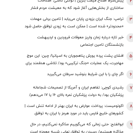
2
پیش‌شرط اصلاح قیمت بنزین | توکلی کاشی: اصلاحات
ساختاری از بخش‌هایی آغاز شود که به معیشت مردم فشار
وارد نکند
3
ترامپ: جنگ ایران بزودی پایان می‌یابد | تامین برخی مهمات
«محدودتر» شده است | ممکن است به زودی توافق حاصل شود
| ما ذخایر تقریبا نامحدود داریم
4
خبر تازه درباره زمان واریز معوقات فروردین و اردیبهشت
بازنشستگان تامین اجتماعی
5
افشای پشت پرده یورش پناهجویان به اسپانیا/ چین: این موج
مهاجرت، یک عملیات «جنگ ترکیبی» بود/ تلاشی هدفمند برای
اعمال فشار بر دولت «پدرو سانچز»
6
اگر چای را با این شرایط بنوشید سرطان می‌گیرید
7
رشیدی کوچی: تفاهم ایران و آمریکا از تصمیمات شجاعانه
پزشکیان بود/ به دولت پزشکیان نمره بالای ۱۶ یا ۱۷ می‌دهم/
یقین بدانید اگر هر فرد دیگری جای پزشکیان بود، کشور با
8
اکونومیست: پرداخت عوارض به ایران بهتر از ادامه تنش است |
مشکلات بزرگی روبه‌رو می‌شد/ اگر جلیلی رئیس‌جمهور
کشورهای خلیج فارس باید در مورد هرمز با ایران به توافق
می‌شد...
برسند | اعراب در مخمصهِ ترامپ گرفتار شده‌اند
9
ابوالفتح: حتی زمانی که می‌گوییم مذاکره نمی‌کنیم، در حال
مذاکره هستیم/ رسیدن به توافق نهایی شبیه معجزه است